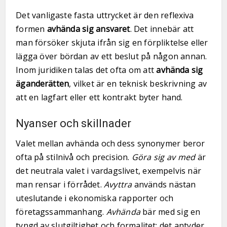
Det vanligaste fasta uttrycket är den reflexiva
formen
avhända sig ansvaret
. Det innebär att
man försöker skjuta ifrån sig en förpliktelse eller
lägga över bördan av ett beslut på någon annan.
Inom juridiken talas det ofta om att
avhända sig
äganderätten
, vilket är en teknisk beskrivning av
att en lagfart eller ett kontrakt byter hand.
Nyanser och skillnader
Valet mellan avhända och dess synonymer beror
ofta på stilnivå och precision.
Göra sig av med
är
det neutrala valet i vardagslivet, exempelvis när
man rensar i förrådet.
Avyttra
används nästan
uteslutande i ekonomiska rapporter och
företagssammanhang.
Avhända
bär med sig en
tyngd av slutgiltighet och formalitet; det antyder