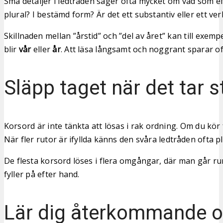
Små detaljer i ledtråden säger ofta mycket om vad som eft
plural? I bestämd form? Är det ett substantiv eller ett ver
Skillnaden mellan ”årstid” och ”del av året” kan till exem
blir
vår
eller
år
. Att läsa långsamt och noggrant sparar oft
Släpp taget när det tar 
Korsord är inte tänkta att lösas i rak ordning. Om du kör 
När fler rutor är ifyllda känns den svåra ledtråden ofta plö
De flesta korsord löses i flera omgångar, där man går run
fyller på efter hand.
Lär dig återkommande o