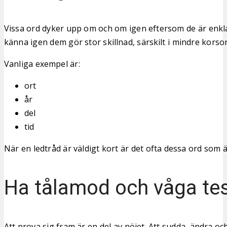
Vissa ord dyker upp om och om igen eftersom de är enkla 
känna igen dem gör stor skillnad, särskilt i mindre korsor
Vanliga exempel är:
ort
år
del
tid
När en ledtråd är väldigt kort är det ofta dessa ord som 
Ha tålamod och våga te
Att prova sig fram är en del av nöjet. Att sudda, ändra oc