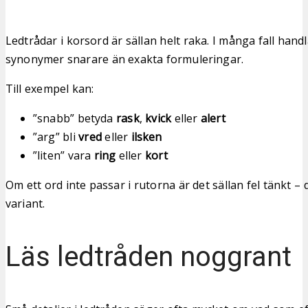
Ledtrådar i korsord är sällan helt raka. I många fall hand
synonymer snarare än exakta formuleringar.
Till exempel kan:
”snabb” betyda
rask
,
kvick
eller
alert
”arg” bli
vred
eller
ilsken
”liten” vara
ring
eller
kort
Om ett ord inte passar i rutorna är det sällan fel tänkt – d
variant.
Läs ledtråden noggrant