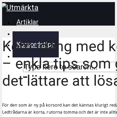
Artiklar
Synonymer
Kom igång med k
Korsordstips
– enkla tips som 
det lättare att lös
För den som är ny på korsord kan det kännas klurigt reda
Ledtrådarna är korta, rutorna tomma och det är inte allt