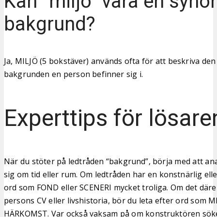
Kan “miljö” vara en synon
bakgrund?
Ja, MILJÖ (5 bokstäver) används ofta för att beskriva den 
bakgrunden en person befinner sig i.
Experttips för lösare
När du stöter på ledtråden “bakgrund”, börja med att an
sig om tid eller rum. Om ledtråden har en konstnärlig ell
ord som FOND eller SCENERI mycket troliga. Om det där
persons CV eller livshistoria, bör du leta efter ord som 
HÄRKOMST. Var också vaksam på om konstruktören söker 