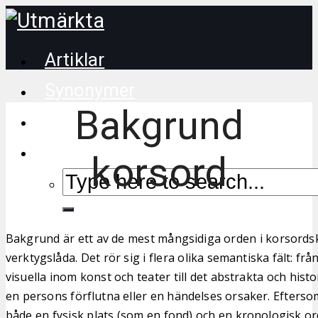
Artiklar
Synonymer
Bakgrund
Korsordstips
korsord
Bakgrund är ett av de mest mångsidiga orden i korsord
verktygslåda. Det rör sig i flera olika semantiska fält: fr
visuella inom konst och teater till det abstrakta och histo
en persons förflutna eller en händelses orsaker. Efterso
både en fysisk plats (som en fond) och en kronologisk o