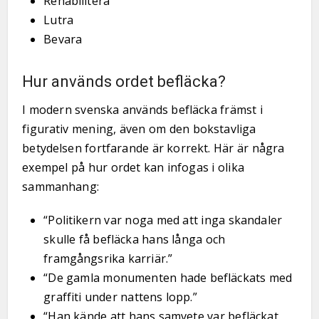
Rehabilitera
Lutra
Bevara
Hur används ordet befläcka?
I modern svenska används befläcka främst i
figurativ mening, även om den bokstavliga
betydelsen fortfarande är korrekt. Här är några
exempel på hur ordet kan infogas i olika
sammanhang:
“Politikern var noga med att inga skandaler
skulle få befläcka hans långa och
framgångsrika karriär.”
“De gamla monumenten hade befläckats med
graffiti under nattens lopp.”
“Han kände att hans samvete var befläckat