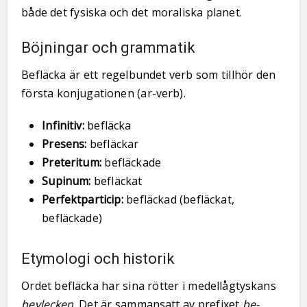
både det fysiska och det moraliska planet.
Böjningar och grammatik
Befläcka är ett regelbundet verb som tillhör den
första konjugationen (ar-verb).
Infinitiv:
befläcka
Presens:
befläckar
Preteritum:
befläckade
Supinum:
befläckat
Perfektparticip:
befläckad (befläckat,
befläckade)
Etymologi och historik
Ordet befläcka har sina rötter i medellågtyskans
bevlecken
. Det är sammansatt av prefixet
be-
,