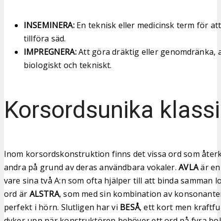
INSEMINERA:
En teknisk eller medicinsk term för at
tillföra säd.
IMPREGNERA:
Att göra dräktig eller genomdränka,
biologiskt och tekniskt.
Korsordsunika klassi
Inom korsordskonstruktion finns det vissa ord som åte
andra på grund av deras användbara vokaler.
AVLA
är en 
vare sina två A:n som ofta hjälper till att binda samman l
ord är
ALSTRA
, som med sin kombination av konsonanter
perfekt i hörn. Slutligen har vi
BESÅ
, ett kort men kraftfu
dyker upp när konstruktören behöver ett ord på fyra bok