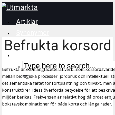
Artiklar
Synonymer
Befrukta korsord
Korsordstips
Befrukta är ett mångfacetterat verb inom korsordsvärld
mellan biologiska processer, jordbruk och intellektuell st
det semantiska fältet för fortplantning och tillväxt, men
konstruktörer i dess överförda betydelse för att beskriva
miljöer berikas. Frekvensen är relativt hög då ordet erb
bokstavskombinationer för både korta och långa rader.