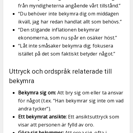
från myndigheterna angående vårt tillstånd.”
“Du behöver inte bekymra dig om middagen
ikväll, jag har redan handlat allt som behövs.”
“Den stigande inflationen bekymrar
ekonomerna, som nu spår en osäker höst.”
“Låt inte småsaker bekymra dig; fokusera
istället på det som faktiskt betyder något.”
Uttryck och ordspråk relaterade till
bekymra
Bekymra sig om:
Att bry sig om eller ta ansvar
för något (t.ex. “Han bekymrar sig inte om vad
andra tycker”).
Ett bekymrat ansikte:
Ett ansiktsuttryck som
visar att personen är fylld av oro.
Göra sig bekymmer:
Att oroa sig, ofta i