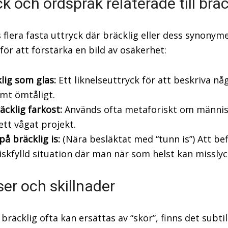
ck och ordspråk relaterade till bräc
s flera fasta uttryck där bräcklig eller dess synonym
för att förstärka en bild av osäkerhet:
lig som glas:
Ett liknelseuttryck för att beskriva nå
mt ömtåligt.
äcklig farkost:
Används ofta metaforiskt om människ
 ett vågat projekt.
på bräcklig is:
(Nära besläktat med “tunn is”) Att bef
riskfylld situation där man när som helst kan misslyc
er och skillnader
bräcklig ofta kan ersättas av “skör”, finns det subti