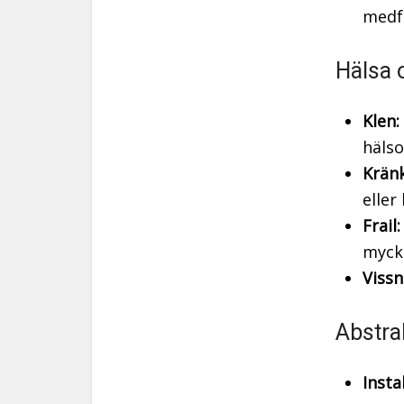
medfö
Hälsa 
Klen:
hälso
Kränk
eller
Frail:
myck
Vissn
Abstra
Instab