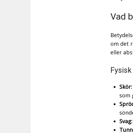
Vad b
Betydels
om det r
eller ab
Fysisk
Skör:
som g
Sprö
sönde
Svag:
Tunn