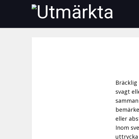
Bräcklig
svagt el
sammanha
bemärkel
eller ab
Inom sve
uttrycka