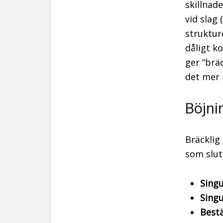
skillnad
vid slag (
struktur
dåligt k
ger “brä
det mer k
Böjni
Bräcklig
som sluta
Singu
Sing
Bestä