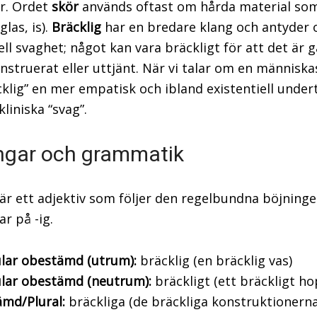
er. Ordet
skör
används oftast om hårda material som
glas, is).
Bräcklig
har en bredare klang och antyder 
ell svaghet; något kan vara bräckligt för att det är
onstruerat eller uttjänt. När vi talar om en människa
cklig” en mer empatisk och ibland existentiell under
liniska “svag”.
ngar och grammatik
 är ett adjektiv som följer den regelbundna böjninge
r på -ig.
lar obestämd (utrum):
bräcklig (en bräcklig vas)
ular obestämd (neutrum):
bräckligt (ett bräckligt ho
md/Plural:
bräckliga (de bräckliga konstruktionerna