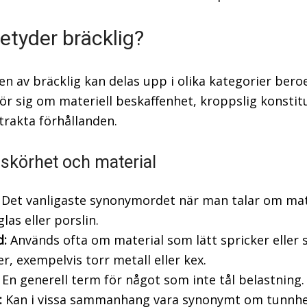
etyder bräcklig?
en av bräcklig kan delas upp i olika kategorier ber
ör sig om materiell beskaffenhet, kroppslig konstit
strakta förhållanden.
 skörhet och material
Det vanligaste synonymordet när man talar om mat
las eller porslin.
d:
Används ofta om material som lätt spricker eller
r, exempelvis torr metall eller kex.
En generell term för något som inte tål belastning.
:
Kan i vissa sammanhang vara synonymt om tunnh