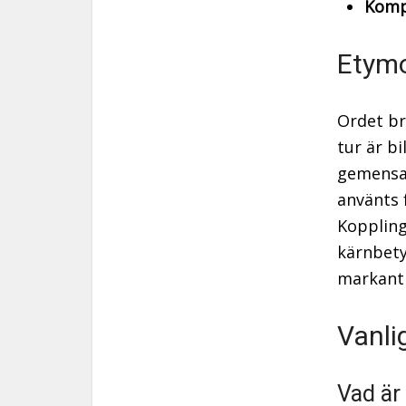
Komp
Etymo
Ordet br
tur är bi
gemensa
använts 
Kopplinge
kärnbety
markant 
Vanli
Vad är