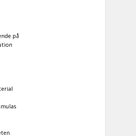
oende på
ution
erial
 smulas
eten