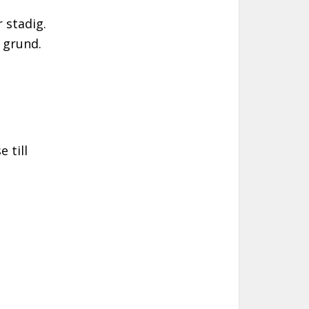
 stadig.
t grund.
 till