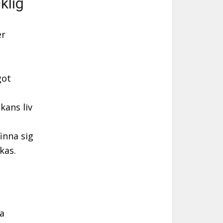
klig
er
got
ans liv
inna sig
kas.
la