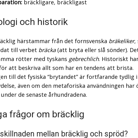
aration:
bräckligare, bräckligast
logi och historik
äcklig härstammar från det fornsvenska
bräkeliker
,
ldat till verbet
bräcka
(att bryta eller slå sönder). De
mma rötter med tyskans
gebrechlich
. Historiskt ha
för att beskriva allt som har en tendens att brista.
n till det fysiska “brytandet” är fortfarande tydlig 
delse, även om den metaforiska användningen har 
under de senaste århundradena.
ga frågor om bräcklig
 skillnaden mellan bräcklig och spröd?