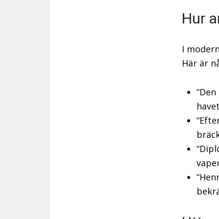
Hur a
I modern
Här är n
“Den 
havet
“Efte
bräck
“Dipl
vapen
“Henn
bekrä