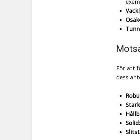
exem
Vackl
Osäk
Tunn
Motsa
För att f
dess ant
Robu
Stark
Hållb
Solid:
Slits