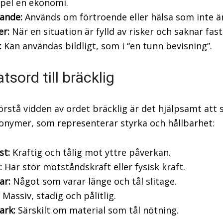
pel en ekonomi.
ande:
Används om förtroende eller hälsa som inte är
er:
När en situation är fylld av risker och saknar fas
:
Kan användas bildligt, som i “en tunn bevisning”.
tsord till bräcklig
örstå vidden av ordet bräcklig är det hjälpsamt att se
onymer, som representerar styrka och hållbarhet:
st:
Kraftig och tålig mot yttre påverkan.
:
Har stor motståndskraft eller fysisk kraft.
ar:
Något som varar länge och tål slitage.
Massiv, stadig och pålitlig.
tark:
Särskilt om material som tål nötning.