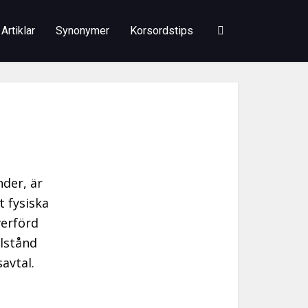
Artiklar
Synonymer
Korsordstips
nder, är
t fysiska
verförd
llstånd
avtal.