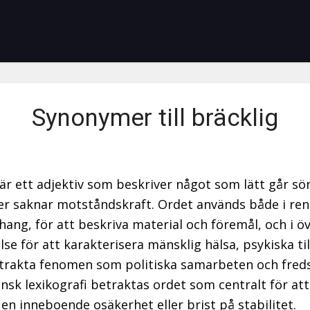
Synonymer till bräcklig
 är ett adjektiv som beskriver något som lätt går sö
ler saknar motståndskraft. Ordet används både i ren
ng, för att beskriva material och föremål, och i ö
se för att karakterisera mänsklig hälsa, psykiska ti
strakta fenomen som politiska samarbeten och freds
nsk lexikografi betraktas ordet som centralt för att
 en inneboende osäkerhet eller brist på stabilitet.