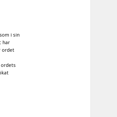
 som i sin
t har
r ordet
i ordets
ökat