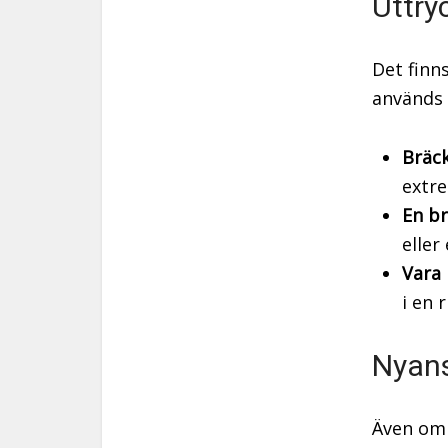
Uttry
Det finn
används 
Bräck
extre
En br
eller
Vara 
i en 
Nyans
Även om 