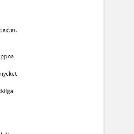
texter.
 öppna
 mycket
kliga