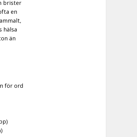
 brister
ofta en
 gammalt,
s hälsa
ton än
n för ord
pp)
)