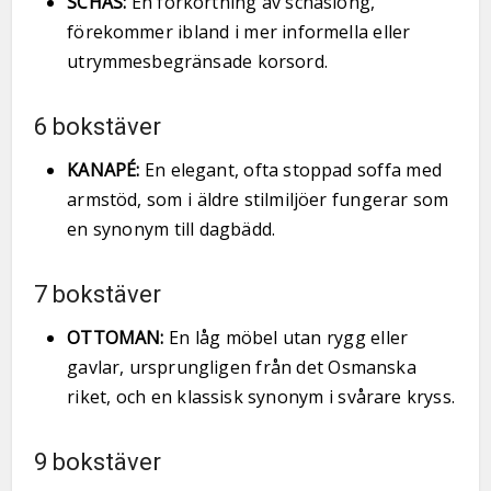
SCHÄS:
En förkortning av schäslong,
förekommer ibland i mer informella eller
utrymmesbegränsade korsord.
6 bokstäver
KANAPÉ:
En elegant, ofta stoppad soffa med
armstöd, som i äldre stilmiljöer fungerar som
en synonym till dagbädd.
7 bokstäver
OTTOMAN:
En låg möbel utan rygg eller
gavlar, ursprungligen från det Osmanska
riket, och en klassisk synonym i svårare kryss.
9 bokstäver