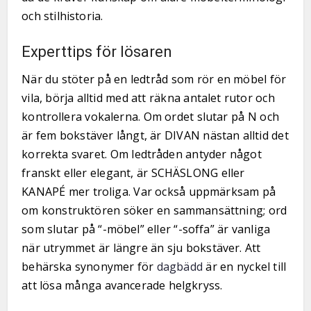
och stilhistoria.
Experttips för lösaren
När du stöter på en ledtråd som rör en möbel för
vila, börja alltid med att räkna antalet rutor och
kontrollera vokalerna. Om ordet slutar på N och
är fem bokstäver långt, är DIVAN nästan alltid det
korrekta svaret. Om ledtråden antyder något
franskt eller elegant, är SCHÄSLONG eller
KANAPÉ mer troliga. Var också uppmärksam på
om konstruktören söker en sammansättning; ord
som slutar på “-möbel” eller “-soffa” är vanliga
när utrymmet är längre än sju bokstäver. Att
behärska synonymer för
dagbädd
är en nyckel till
att lösa många avancerade helgkryss.