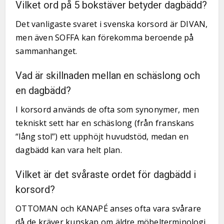
Vilket ord på 5 bokstäver betyder dagbädd?
Det vanligaste svaret i svenska korsord är DIVAN,
men även SOFFA kan förekomma beroende på
sammanhanget.
Vad är skillnaden mellan en schäslong och
en dagbädd?
I korsord används de ofta som synonymer, men
tekniskt sett har en schäslong (från franskans
“lång stol”) ett upphöjt huvudstöd, medan en
dagbädd kan vara helt plan.
Vilket är det svåraste ordet för dagbädd i
korsord?
OTTOMAN och KANAPÉ anses ofta vara svårare
då de kräver kunskap om äldre möbelterminologi