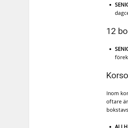
SENI
dagce
12 bo
SENI
förek
Korso
Inom kor
oftare ä
bokstav
ALLH