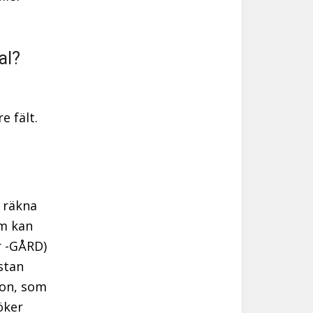
al?
e fält.
t räkna
om kan
r -GÅRD)
stan
ton, som
öker