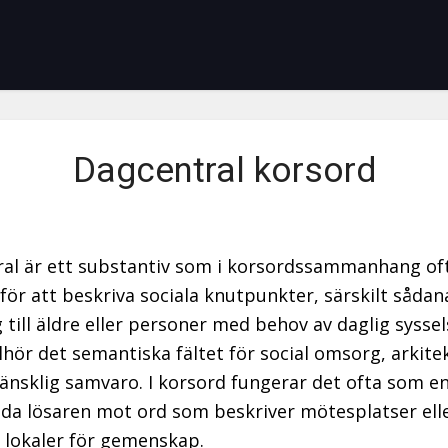
Dagcentral korsord
al är ett substantiv som i korsordssammanhang of
för att beskriva sociala knutpunkter, särskilt såda
g till äldre eller personer med behov av daglig sysse
llhör det semantiska fältet för social omsorg, arkite
nsklig samvaro. I korsord fungerar det ofta som en
leda lösaren mot ord som beskriver mötesplatser ell
a lokaler för gemenskap.