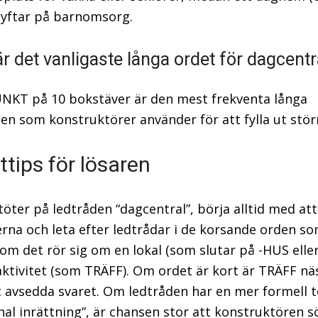
 syftar på barnomsorg.
är det vanligaste långa ordet för dagcentr
KT på 10 bokstäver är den mest frekventa långa
n som konstruktörer använder för att fylla ut störr
ttips för lösaren
töter på ledtråden “dagcentral”, börja alltid med at
rna och leta efter ledtrådar i de korsande orden s
 om det rör sig om en lokal (som slutar på -HUS elle
 aktivitet (som TRÄFF). Om ordet är kort är TRÄFF nä
et avsedda svaret. Om ledtråden har en mer formell 
l inrättning”, är chansen stor att konstruktören s