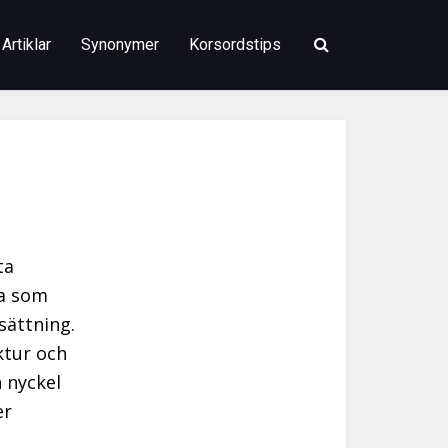
Artiklar
Synonymer
Korsordstips
ta
na som
lsättning.
ktur och
 nyckel
er