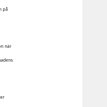
n på
on när
nadens
ver