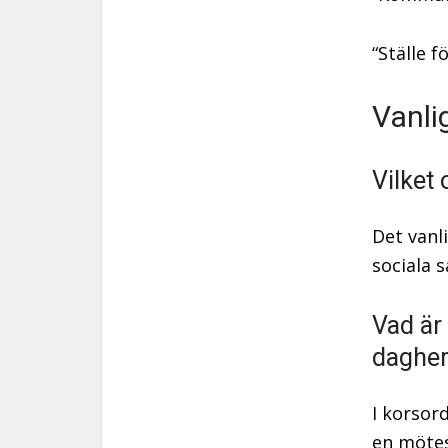
“Ställe f
Vanli
Vilket
Det vanl
sociala 
Vad är
daghem
I korsor
en mötes