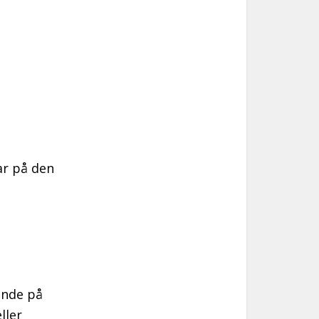
ar på den
ande på
ller