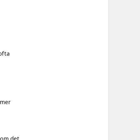
ofta
mmer
som det