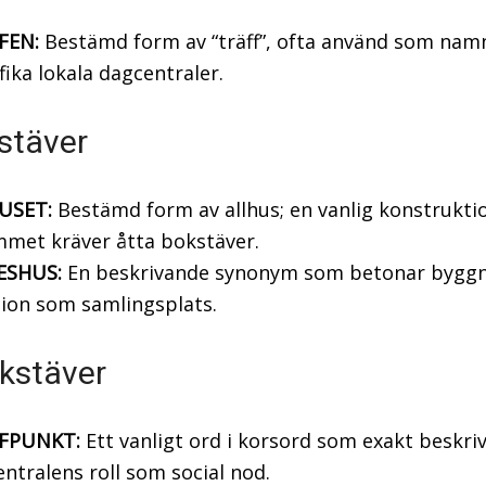
FEN:
Bestämd form av “träff”, ofta använd som nam
fika lokala dagcentraler.
stäver
USET:
Bestämd form av allhus; en vanlig konstrukti
met kräver åtta bokstäver.
SHUS:
En beskrivande synonym som betonar bygg
ion som samlingsplats.
kstäver
FPUNKT:
Ett vanligt ord i korsord som exakt beskri
ntralens roll som social nod.