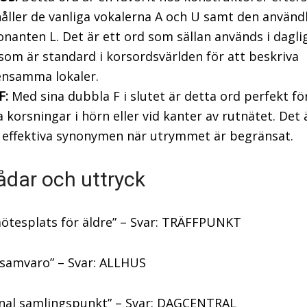
åller de vanliga vokalerna A och U samt den använ
nanten L. Det är ett ord som sällan används i daglig
om är standard i korsordsvärlden för att beskriva
nsamma lokaler.
F:
Med sina dubbla F i slutet är detta ord perfekt fö
 korsningar i hörn eller vid kanter av rutnätet. Det 
 effektiva synonymen när utrymmet är begränsat.
ådar och uttryck
mötesplats för äldre” – Svar: TRÄFFPUNKT
 samvaro” – Svar: ALLHUS
al samlingspunkt” – Svar: DAGCENTRAL