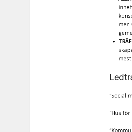
inneh
konso
men s
geme
TRÄF
skapa
mest
Ledtr
“Social 
“Hus för
“Kommun