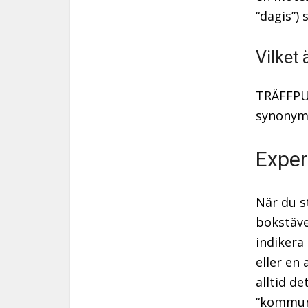
“dagis”)
Vilket 
TRÄFFPUN
synonyme
Exper
När du s
bokstäve
indikera
eller en
alltid d
“kommuna