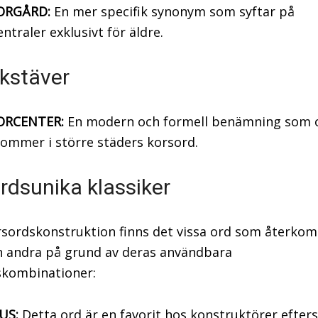
ORGÅRD:
En mer specifik synonym som syftar på
ntraler exklusivt för äldre.
kstäver
ORCENTER:
En modern och formell benämning som 
ommer i större städers korsord.
rdsunika klassiker
sordskonstruktion finns det vissa ord som återko
n andra på grund av deras användbara
skombinationer:
US:
Detta ord är en favorit hos konstruktörer efter