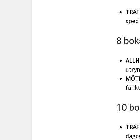
TRÄF
speci
8 bok
ALLH
utrym
MÖTE
funkt
10 bo
TRÄF
dagce