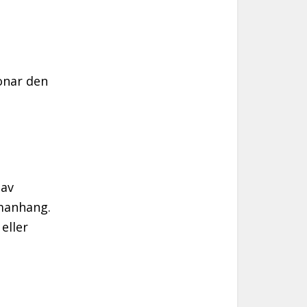
onar den
 av
manhang.
eller