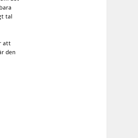
dbara
t tal
r att
är den