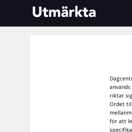
Dagcentr
används 
riktar si
Ordet ti
mellanmä
för att 
specifik