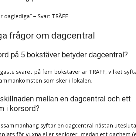
ör daglediga” – Svar: TRÄFF
ga frågor om dagcentral
 ord på 5 bokstäver betyder dagcentral?
igaste svaret på fem bokstäver är TRÄFF, vilket syft
sammankomsten som sker i lokalen.
 skillnaden mellan en dagcentral och ett
 i korsord?
dssammanhang syftar en dagcentral nästan uteslut
plats för vuxna eller seniorer, medan ett daghem (e