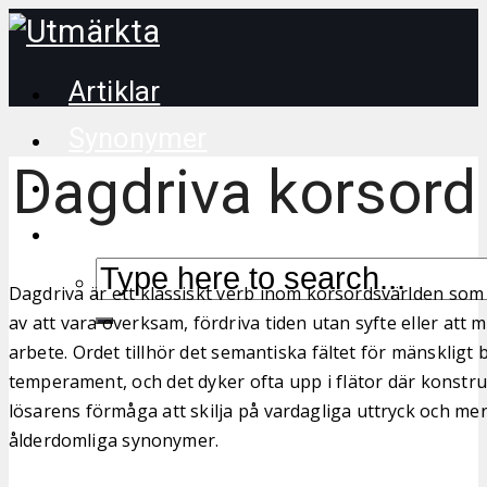
Artiklar
Synonymer
Dagdriva korsord
Korsordstips
Dagdriva är ett klassiskt verb inom korsordsvärlden som 
av att vara overksam, fördriva tiden utan syfte eller att 
arbete. Ordet tillhör det semantiska fältet för mänskligt
temperament, och det dyker ofta upp i flätor där konstruk
lösarens förmåga att skilja på vardagliga uttryck och mer 
ålderdomliga synonymer.