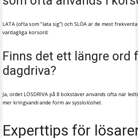
som ofta används i kors
LATA (ofta som “lata sig”) och SLÖA är de mest frekvent
vardagliga korsord.
Finns det ett längre ord f
dagdriva?
Ja, ordet LÖSDRIVA på 8 bokstäver används ofta när ledt
mer kringvandrande form av sysslolöshet.
Experttips för lösare