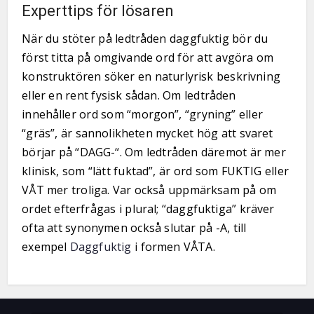
Experttips för lösaren
När du stöter på ledtråden daggfuktig bör du
först titta på omgivande ord för att avgöra om
konstruktören söker en naturlyrisk beskrivning
eller en rent fysisk sådan. Om ledtråden
innehåller ord som “morgon”, “gryning” eller
“gräs”, är sannolikheten mycket hög att svaret
börjar på “DAGG-“. Om ledtråden däremot är mer
klinisk, som “lätt fuktad”, är ord som FUKTIG eller
VÅT mer troliga. Var också uppmärksam på om
ordet efterfrågas i plural; “daggfuktiga” kräver
ofta att synonymen också slutar på -A, till
exempel
Daggfuktig
i formen VÅTA.