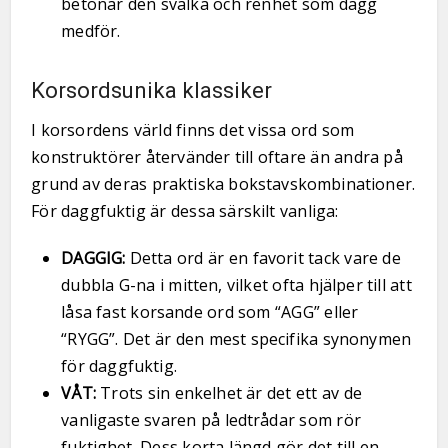
betonar den svalka och renhet som dagg
medför.
Korsordsunika klassiker
I korsordens värld finns det vissa ord som
konstruktörer återvänder till oftare än andra på
grund av deras praktiska bokstavskombinationer.
För daggfuktig är dessa särskilt vanliga:
DAGGIG:
Detta ord är en favorit tack vare de
dubbla G-na i mitten, vilket ofta hjälper till att
låsa fast korsande ord som “AGG” eller
“RYGG”. Det är den mest specifika synonymen
för daggfuktig.
VÅT:
Trots sin enkelhet är det ett av de
vanligaste svaren på ledtrådar som rör
fuktighet. Dess korta längd gör det till en