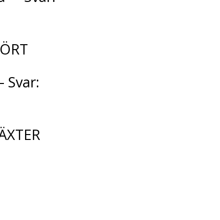
: ÖRT
 Svar:
VÄXTER