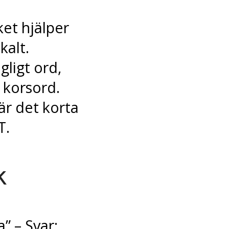
ket hjälper
kalt.
gligt ord,
 korsord.
är det korta
T.
k
” – Svar: