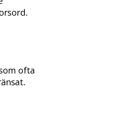
e
orsord.
som ofta
änsat.