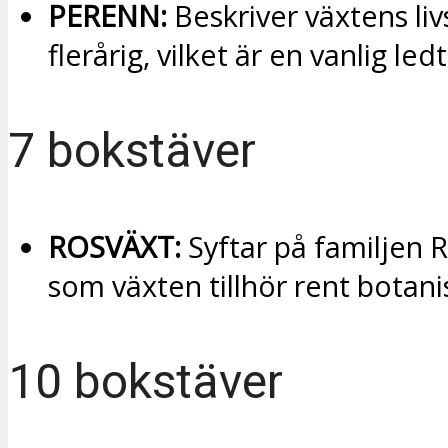
PERENN:
Beskriver växtens li
flerårig, vilket är en vanlig led
7 bokstäver
ROSVÄXT:
Syftar på familjen 
som växten tillhör rent botani
10 bokstäver