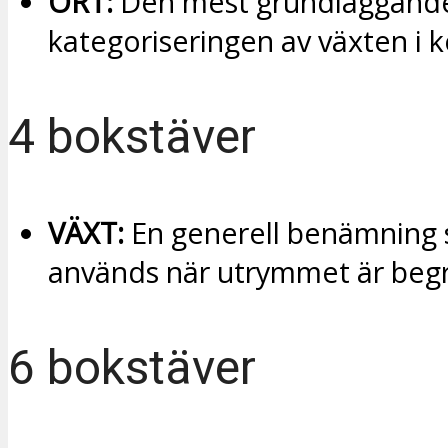
ÖRT:
Den mest grundläggand
kategoriseringen av växten i k
4 bokstäver
VÄXT:
En generell benämning 
används när utrymmet är begr
6 bokstäver