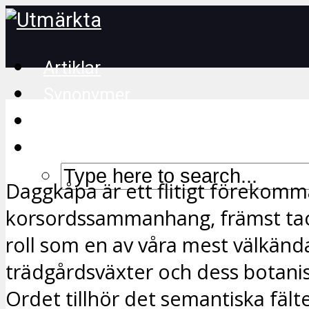
Artiklar
Synonymer
Korsordstips
Daggkåpa är ett flitigt förekomm
korsordssammanhang, främst tac
roll som en av våra mest välkänd
trädgårdsväxter och dess botanis
Ordet tillhör det semantiska fält