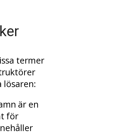
ker
issa termer
truktörer
 lösaren:
namn är en
t för
nehåller