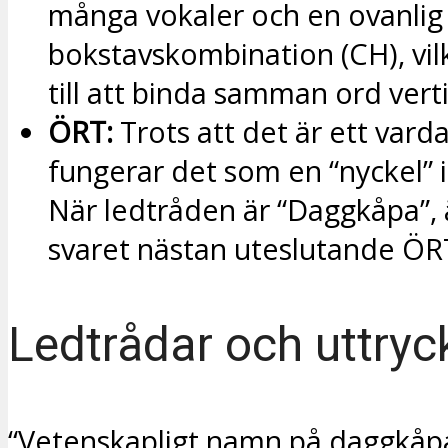
många vokaler och en ovanlig
bokstavskombination (CH), vil
till att binda samman ord verti
ÖRT:
Trots att det är ett varda
fungerar det som en “nyckel” i
När ledtråden är “Daggkåpa”, 
svaret nästan uteslutande ÖR
Ledtrådar och uttryc
“Vetenskapligt namn på daggkåpa