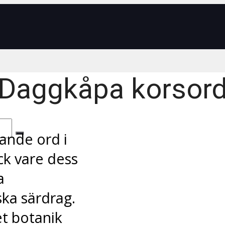
Daggkåpa korsor
ande ord i
k vare dess
a
ka särdrag.
et botanik