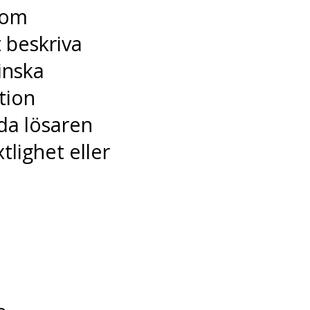
som
t beskriva
tinska
tion
da lösaren
lighet eller