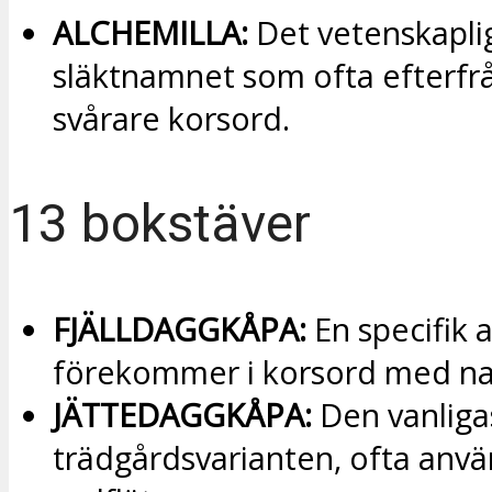
ALCHEMILLA:
Det vetenskapli
släktnamnet som ofta efterfrå
svårare korsord.
13 bokstäver
FJÄLLDAGGKÅPA:
En specifik 
förekommer i korsord med n
JÄTTEDAGGKÅPA:
Den vanliga
trädgårdsvarianten, ofta anvä