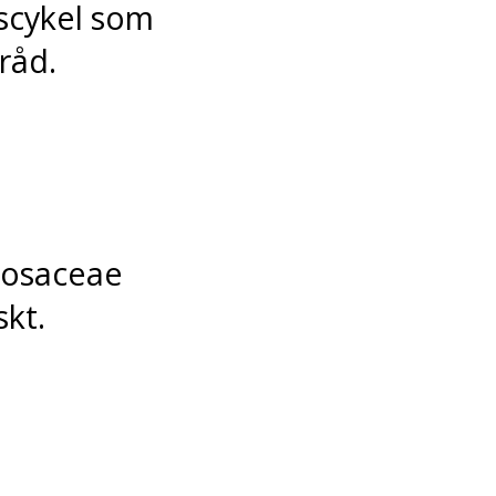
vscykel som
tråd.
Rosaceae
skt.