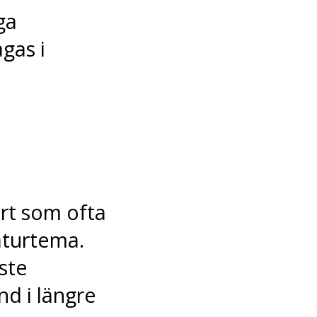
ga
gas i
art som ofta
aturtema.
ste
nd i längre