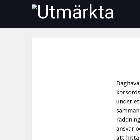
Daghavan
korsords
under et
sammanha
räddning
ansvar o
att hitt