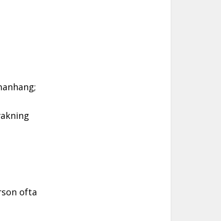
manhang;
vakning
rson ofta