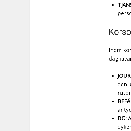
TJÄN
perso
Korso
Inom kor
daghavan
JOUR
den u
ruto
BEFÄ
antyd
DO:
Ä
dyker