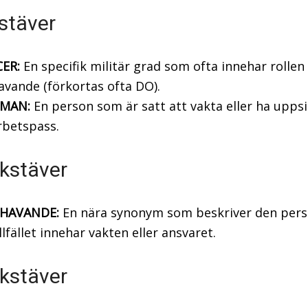
stäver
CER:
En specifik militär grad som ofta innehar rolle
vande (förkortas ofta DO).
MAN:
En person som är satt att vakta eller ha upps
rbetspass.
kstäver
HAVANDE:
En nära synonym som beskriver den per
illfället innehar vakten eller ansvaret.
kstäver