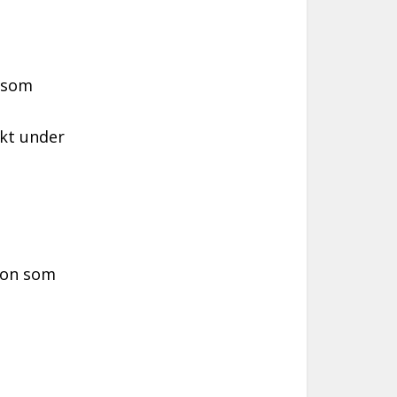
n som
ikt under
son som