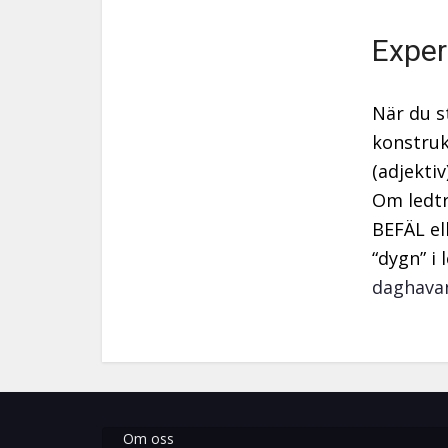
Exper
När du s
konstruk
(adjektiv
Om ledtr
BEFÄL ell
“dygn” i 
daghava
Om oss