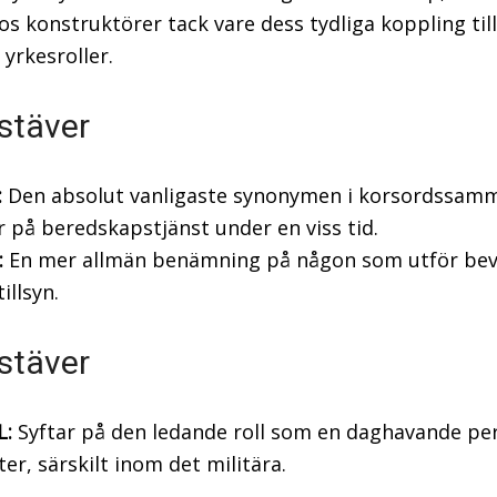
hos konstruktörer tack vare dess tydliga koppling till
 yrkesroller.
stäver
:
Den absolut vanligaste synonymen i korsordssam
r på beredskapstjänst under en viss tid.
:
En mer allmän benämning på någon som utför be
tillsyn.
stäver
L:
Syftar på den ledande roll som en daghavande pe
ter, särskilt inom det militära.