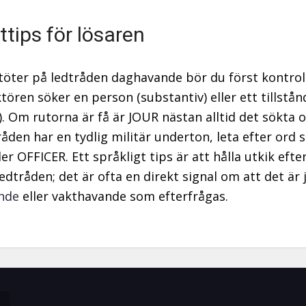
ttips för lösaren
töter på ledtråden daghavande bör du först kontro
tören söker en person (substantiv) eller ett tillstån
). Om rutorna är få är JOUR nästan alltid det sökta o
åden har en tydlig militär underton, leta efter ord
er OFFICER. Ett språkligt tips är att hålla utkik efte
ledtråden; det är ofta en direkt signal om att det är 
nde
eller vakthavande som efterfrågas.