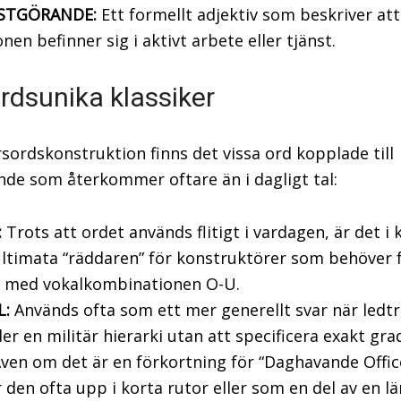
STGÖRANDE:
Ett formellt adjektiv som beskriver att
nen befinner sig i aktivt arbete eller tjänst.
rdsunika klassiker
sordskonstruktion finns det vissa ord kopplade till
de som återkommer oftare än i dagligt tal:
:
Trots att ordet används flitigt i vardagen, är det i
ltimata “räddaren” för konstruktörer som behöver fy
r med vokalkombinationen O-U.
L:
Används ofta som ett mer generellt svar när ledt
er en militär hierarki utan att specificera exakt gra
ven om det är en förkortning för “Daghavande Offic
 den ofta upp i korta rutor eller som en del av en l