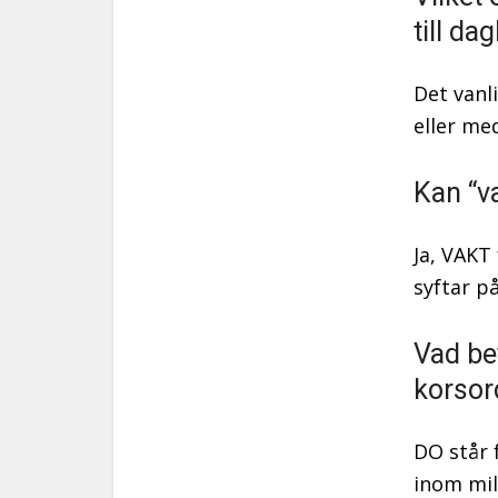
till d
Det vanli
eller me
Kan “v
Ja, VAKT
syftar p
Vad be
korso
DO står 
inom mil