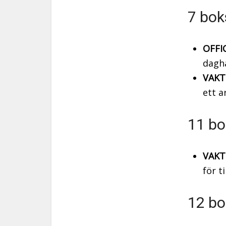
7 bok
OFFI
dagha
VAKT
ett a
11 bo
VAKT
för t
12 bo