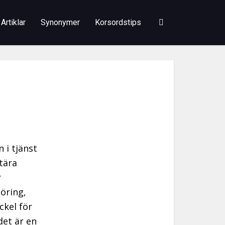
Artiklar
Synonymer
Korsordstips
 i tjänst
itära
r
göring,
ckel för
det är en