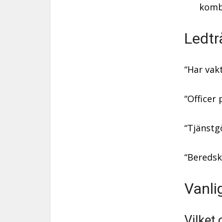
komb
Ledtr
“Har vak
“Officer
“Tjänstg
“Beredsk
Vanli
Vilket