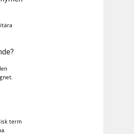
itära
nde?
den
gnet.
nisk term
a.