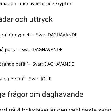
ination i mer avancerade krypton.
ådar och uttryck
ten för dygnet” – Svar: DAGHAVANDE
 på pass” – Svar: DAGHAVANDE
örande befäl” – Svar: DAGHAVANDE
apsperson” – Svar: JOUR
ga frågor om daghavande
 ord på 4 bokstäver är den vanligaste sy