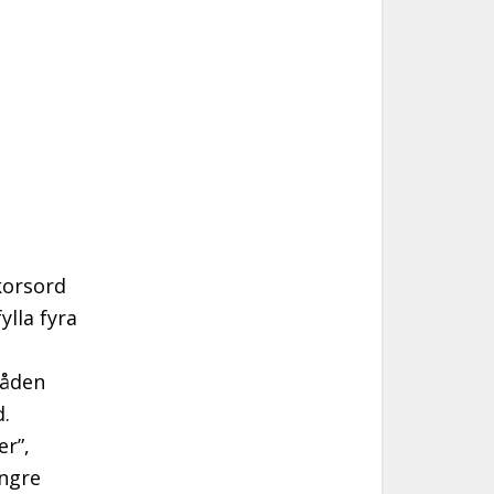
 korsord
lla fyra
råden
d.
er”,
ängre