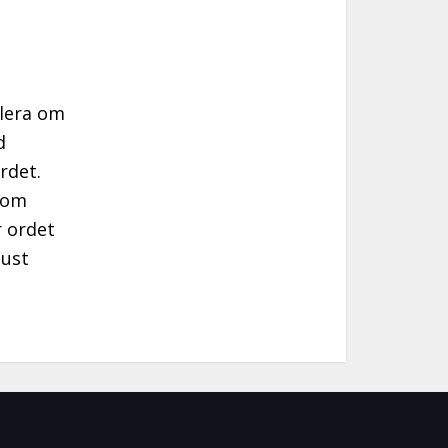
llera om
d
rdet.
 som
r ordet
just