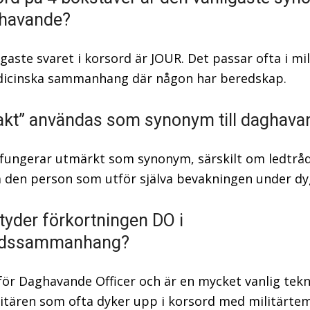
aghavande?
gaste svaret i korsord är JOUR. Det passar ofta i mil
dicinska sammanhang där någon har beredskap.
akt” användas som synonym till daghava
 fungerar utmärkt som synonym, särskilt om ledtrå
å den person som utför själva bevakningen under dy
tyder förkortningen DO i
rdssammanhang?
för Daghavande Officer och är en mycket vanlig tek
itären som ofta dyker upp i korsord med militärtem