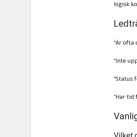
logisk k
Ledtr
“Är ofta
“Inte up
“Status f
“Har tid
Vanli
Vilket