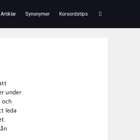
Artiklar
Synonymer
Korsordstips
att
er under
g och
tt leda
et.
rån