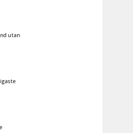
ånd utan
igaste
e