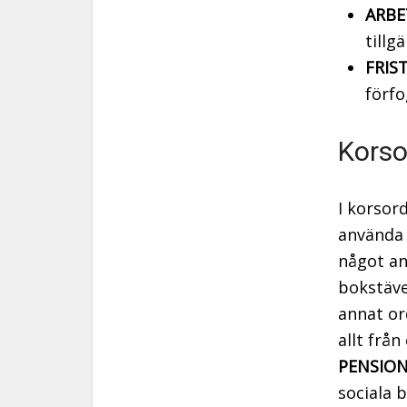
ARBE
tillg
FRIS
förfo
Korso
I korsor
använda 
något a
bokstäver
annat or
allt från
PENSIO
sociala 