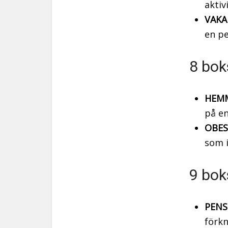
aktiv
VAKA
en pe
8 bok
HEM
på e
OBES
som i
9 bok
PENS
förkn