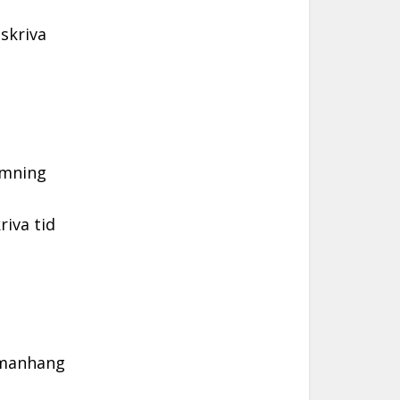
skriva
ämning
iva tid
mmanhang