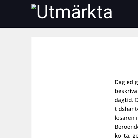
Dagledig
beskriva
dagtid. 
tidshant
lösaren 
Beroende
korta, ge