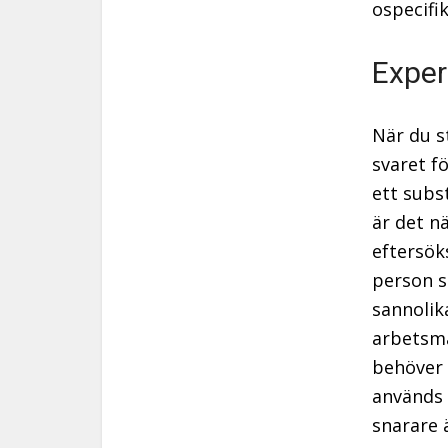
ospecifi
Exper
När du s
svaret fö
ett subs
är det n
eftersök
person s
sannolik
arbetsma
behöver 
används f
snarare 