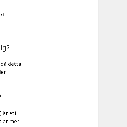
ekt
ig?
 då detta
der
?
 är ett
t är mer