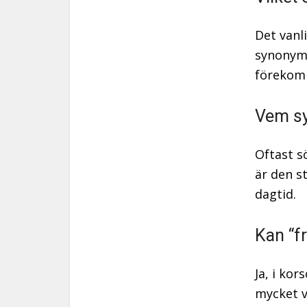
Det vanl
synonym 
förekom
Vem sy
Oftast s
är den s
dagtid.
Kan “fr
Ja, i ko
mycket v