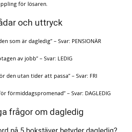
oppling för lösaren.
ådar och uttryck
 den som är dagledig” – Svar: PENSIONÄR
ptagen av jobb” – Svar: LEDIG
ör den utan tider att passa” – Svar: FRI
 för förmiddagspromenad” – Svar: DAGLEDIG
ga frågor om dagledig
 ord på 5 bokstäver betyder dagledig?