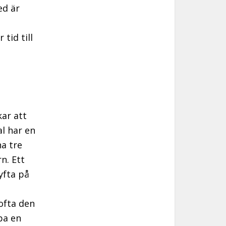
ed är
tid till
kar att
al har en
na tre
n. Ett
yfta på
ofta den
pa en