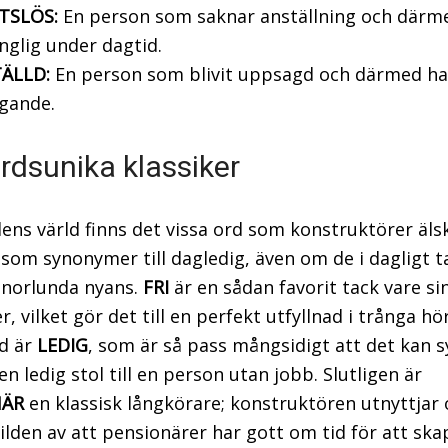
TSLÖS:
En person som saknar anställning och därm
änglig under dagtid.
TÄLLD:
En person som blivit uppsagd och därmed har 
gande.
rdsunika klassiker
dens värld finns det vissa ord som konstruktörer äls
som synonymer till dagledig, även om de i dagligt t
nnorlunda nyans.
FRI
är en sådan favorit tack vare si
, vilket gör det till en perfekt utfyllnad i trånga hör
d är
LEDIG
, som är så pass mångsidigt att det kan s
 en ledig stol till en person utan jobb. Slutligen är
NÄR
en klassisk långkörare; konstruktören utnyttjar 
bilden av att pensionärer har gott om tid för att ska