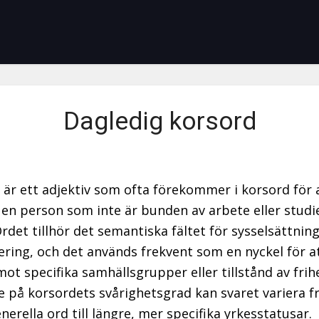
Dagledig korsord
 är ett adjektiv som ofta förekommer i korsord för 
 en person som inte är bunden av arbete eller studi
Ordet tillhör det semantiska fältet för sysselsättnin
ering, och det används frekvent som en nyckel för a
mot specifika samhällsgrupper eller tillstånd av frih
 på korsordets svårighetsgrad kan svaret variera f
nerella ord till längre, mer specifika yrkesstatusar.