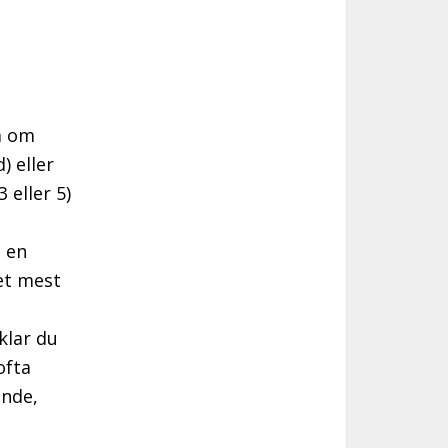
a om
) eller
 eller 5)
t en
et mest
klar du
ofta
ande,