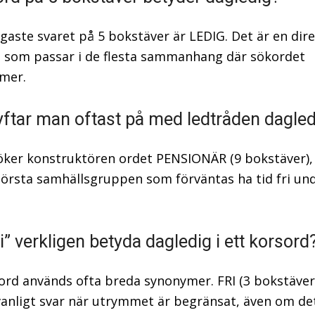
igaste svaret på 5 bokstäver är LEDIG. Det är en dir
som passar i de flesta sammanhang där sökordet
mer.
ftar man oftast på med ledtråden dagled
öker konstruktören ordet PENSIONÄR (9 bokstäver),
törsta samhällsgruppen som förväntas ha tid fri un
i” verkligen betyda dagledig i ett korsord
rsord används ofta breda synonymer. FRI (3 bokstäver)
anligt svar när utrymmet är begränsat, även om de