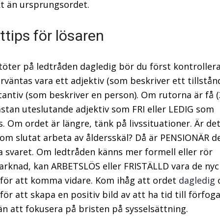
kt än ursprungsordet.
ttips för lösaren
töter på ledtråden dagledig bör du först kontroller
rväntas vara ett adjektiv (som beskriver ett tillstånd
tantiv (som beskriver en person). Om rutorna är få (3
ästan uteslutande adjektiv som FRI eller LEDIG som
s. Om ordet är längre, tänk på livssituationer. Är de
om slutat arbeta av åldersskäl? Då är PENSIONÄR d
a svaret. Om ledtråden känns mer formell eller rör
rknad, kan ARBETSLÖS eller FRISTÄLLD vara de nyc
för att komma vidare. Kom ihåg att ordet
dagledig
ör att skapa en positiv bild av att ha tid till förfog
än att fokusera på bristen på sysselsättning.