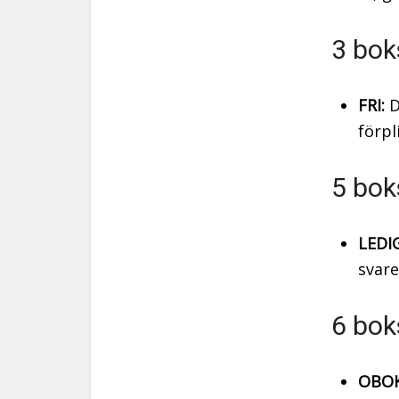
3 bok
FRI:
D
förpl
5 bok
LEDIG
svare
6 bok
OBOK