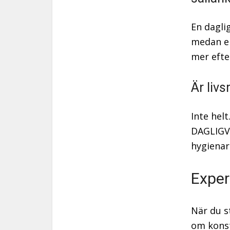
En dagli
medan en
mer efte
Är liv
Inte hel
DAGLIGVA
hygienart
Exper
När du s
om konst