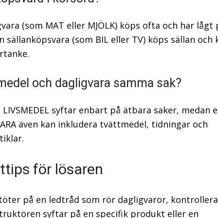
gvara (som MAT eller MJÖLK) köps ofta och har lågt p
 sällanköpsvara (som BIL eller TV) köps sällan och 
rtanke.
smedel och dagligvara samma sak?
t. LIVSMEDEL syftar enbart på ätbara saker, medan 
RA även kan inkludera tvättmedel, tidningar och
iklar.
ttips för lösaren
töter på en ledtråd som rör dagligvaror, kontrollera 
ruktören syftar på en specifik produkt eller en