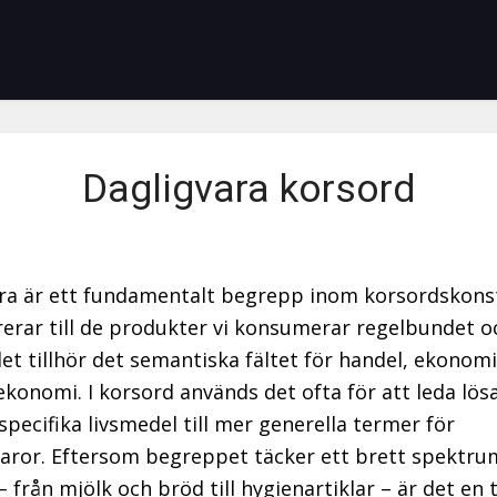
Dagligvara korsord
ra är ett fundamentalt begrepp inom korsordskons
rerar till de produkter vi konsumerar regelbundet 
det tillhör det semantiska fältet för handel, ekonom
ekonomi. I korsord används det ofta för att leda lö
 specifika livsmedel till mer generella termer för
aror. Eftersom begreppet täcker ett brett spektru
– från mjölk och bröd till hygienartiklar – är det en