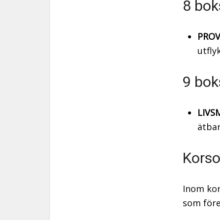
8 bok
PROV
utflyk
9 bok
LIVS
ätbar
Korso
Inom kor
som före