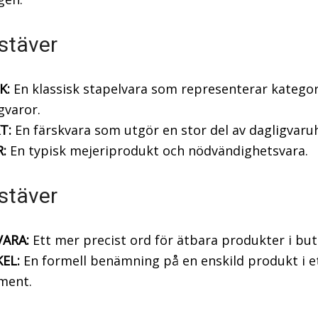
stäver
K:
En klassisk stapelvara som representerar kategor
gvaror.
T:
En färskvara som utgör en stor del av dagligvaru
:
En typisk mejeriprodukt och nödvändighetsvara.
stäver
ARA:
Ett mer precist ord för ätbara produkter i but
KEL:
En formell benämning på en enskild produkt i e
ment.