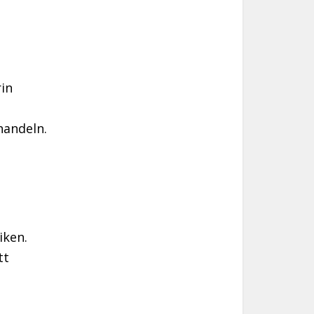
in
handeln.
iken.
tt