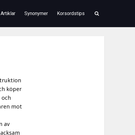
Artiklar
Synonymer
Korsordstips
truktion
och köper
i och
saren mot
m av
 tacksam