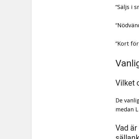
“Säljs i
“Nödvänd
“Kort för
Vanli
Vilket
De vanli
medan LI
Vad är
sällan