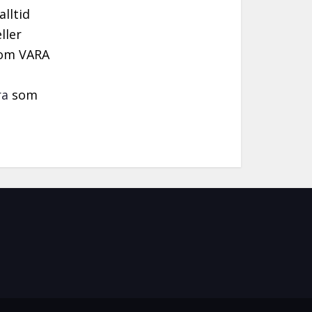
alltid
ller
 som VARA
ra
som