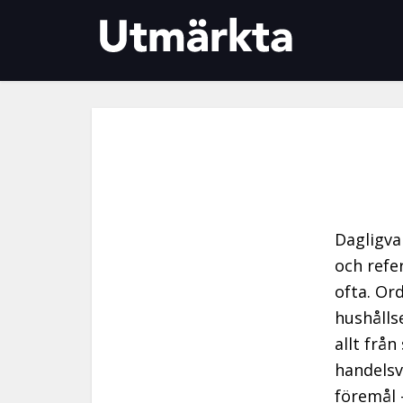
Dagligva
och refe
ofta. Or
hushålls
allt från
handelsv
föremål 