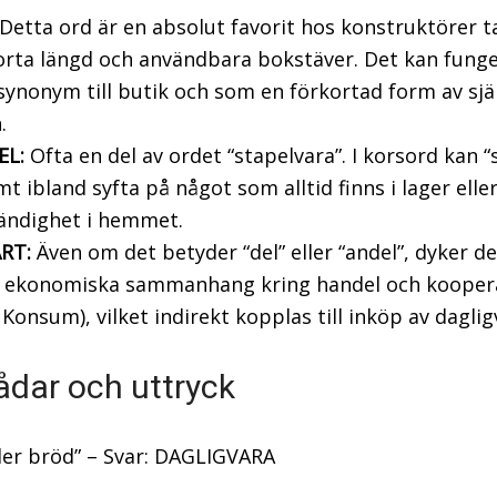
Detta ord är en absolut favorit hos konstruktörer t
orta längd och användbara bokstäver. Det kan fung
ynonym till butik och som en förkortad form av sjä
.
EL:
Ofta en del av ordet “stapelvara”. I korsord kan “
t ibland syfta på något som alltid finns i lager eller
ändighet i hemmet.
RT:
Även om det betyder “del” eller “andel”, dyker de
i ekonomiska sammanhang kring handel och kooper
Konsum), vilket indirekt kopplas till inköp av daglig
ådar och uttryck
ller bröd” – Svar: DAGLIGVARA