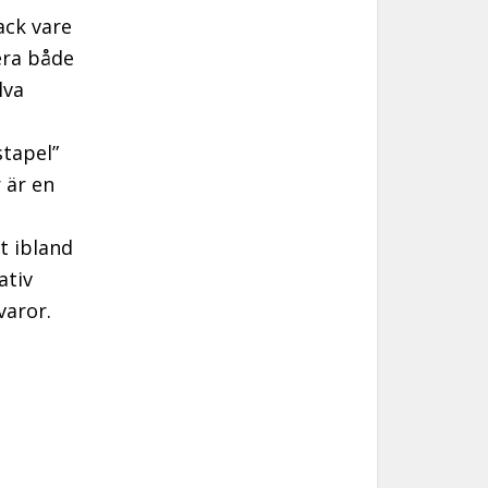
ack vare
era både
lva
stapel”
 är en
t ibland
ativ
varor.