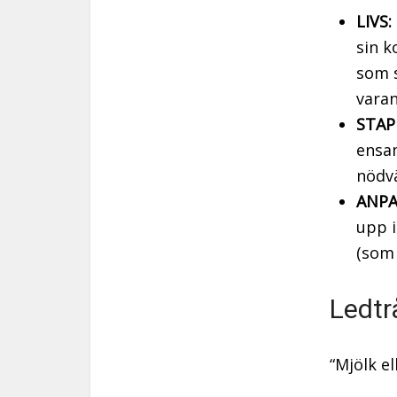
LIVS:
sin k
som s
varan
STAP
ensam
nödv
ANPA
upp 
(som 
Ledtr
“Mjölk e