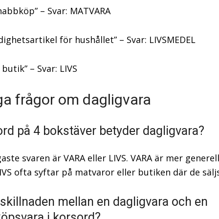
 snabbköp” – Svar: MATVARA
ighetsartikel för hushållet” – Svar: LIVSMEDEL
 butik” – Svar: LIVS
ga frågor om dagligvara
 ord på 4 bokstäver betyder dagligvara?
gaste svaren är VARA eller LIVS. VARA är mer generell
VS ofta syftar på matvaror eller butiken där de säljs
 skillnaden mellan en dagligvara och en
köpsvara i korsord?