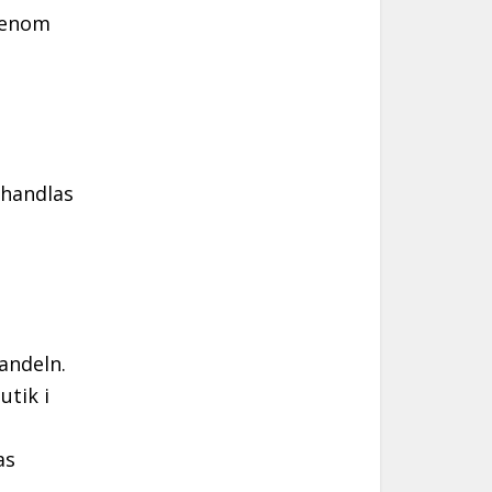
 genom
nhandlas
andeln.
utik i
as