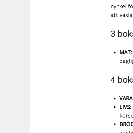
nyckel f
att växl
3 bok
MAT:
dagli
4 bok
VARA
LIVS:
kors
BRÖD
dagli