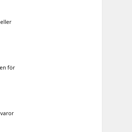
eller
en för
gvaror