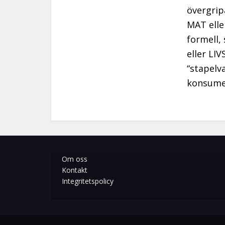
övergrip
MAT elle
formell,
eller LIV
“stapelv
konsumer
Om oss
Kontakt
Integritetspolicy