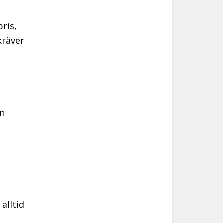
ris,
kräver
en
alltid