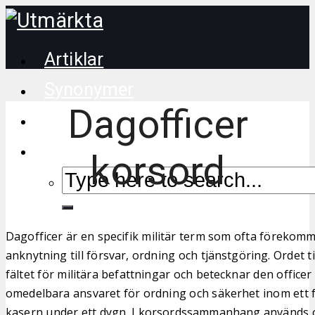
Artiklar
Synonymer
Dagofficer
Korsordstips
korsord
Dagofficer är en specifik militär term som ofta förekom
anknytning till försvar, ordning och tjänstgöring. Ordet t
fältet för militära befattningar och betecknar den office
omedelbara ansvaret för ordning och säkerhet inom ett f
kasern under ett dygn. I korsordssammanhang används or