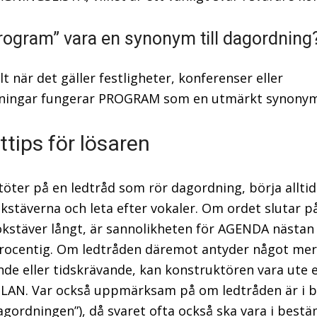
rogram” vara en synonym till dagordning
ilt när det gäller festligheter, konferenser eller
llningar fungerar PROGRAM som en utmärkt synonym
ttips för lösaren
töter på en ledtråd som rör dagordning, börja allti
kstäverna och leta efter vokaler. Om ordet slutar på
okstäver långt, är sannolikheten för AGENDA nästan
rocentig. Om ledtråden däremot antyder något mer
de eller tidskrävande, kan konstruktören vara ute e
LAN. Var också uppmärksam på om ledtråden är i 
agordningen”), då svaret ofta också ska vara i best