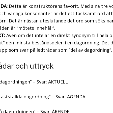
DA:
Detta är konstruktörens favorit. Med sina tre vo
 och vanliga konsonanter är det ett tacksamt ord att f
örn. Det är nästan uteslutande det ord som söks nä
åden är “mötets innehåll”.
T:
Även om det inte är en direkt synonym till hela o
t” den minsta beståndsdelen i en dagordning. Det 
upp som svar på ledtrådar som “del av dagordning”.
ådar och uttryck
 dagordningen” – Svar: AKTUELL
fastställda dagordning” – Svar: AGENDA
å dagordningen” – Svar: ÄRENDE