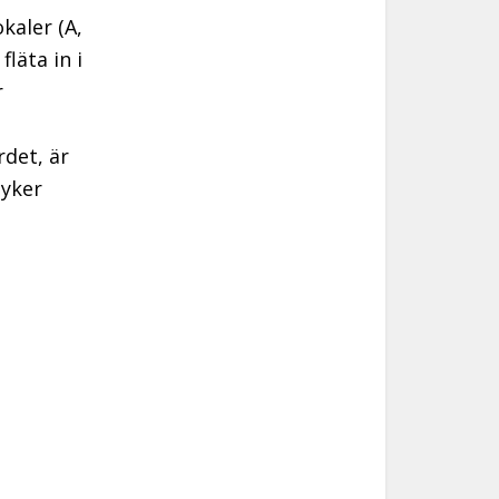
kaler (A,
läta in i
r
rdet, är
dyker