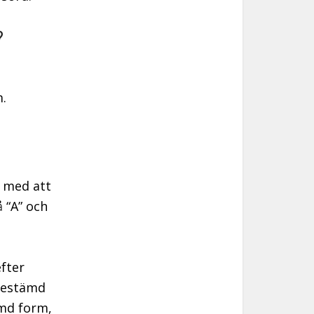
?
.
d med att
 “A” och
fter
bestämd
ämd form,