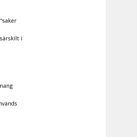
“saker
ärskilt i
emang
nvänds