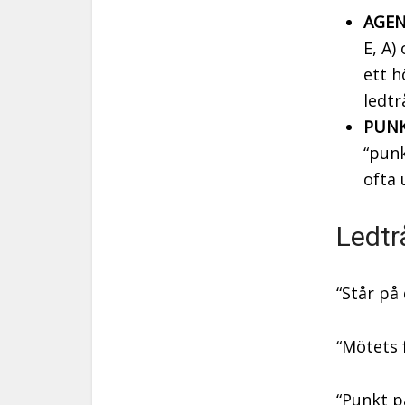
AGEN
E, A)
ett h
ledtr
PUNK
“punk
ofta 
Ledtr
“Står på
“Mötets 
“Punkt p