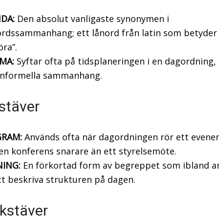
DA:
Den absolut vanligaste synonymen i
rdssammanhang; ett lånord från latin som betyder 
öra”.
MA:
Syftar ofta på tidsplaneringen i en dagordning, s
informella sammanhang.
stäver
RAM:
Används ofta när dagordningen rör ett even
 en konferens snarare än ett styrelsemöte.
ING:
En förkortad form av begreppet som ibland a
tt beskriva strukturen på dagen.
kstäver