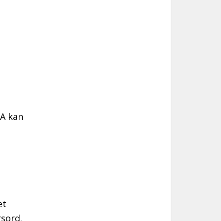
MA kan
et
rsord.