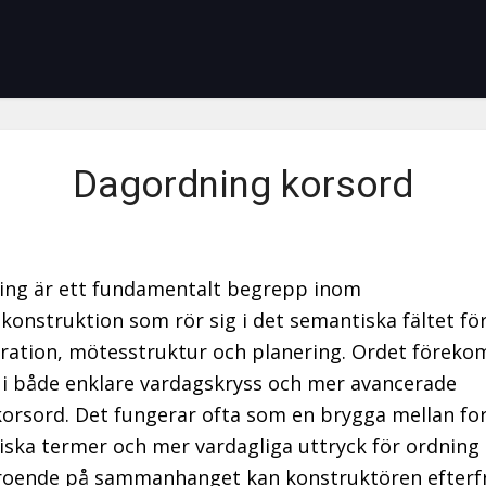
Dagordning korsord
ing är ett fundamentalt begrepp inom
konstruktion som rör sig i det semantiska fältet fö
ration, mötesstruktur och planering. Ordet förek
 i både enklare vardagskryss och mer avancerade
korsord. Det fungerar ofta som en brygga mellan fo
iska termer och mer vardagliga uttryck för ordning
roende på sammanhanget kan konstruktören efterfr