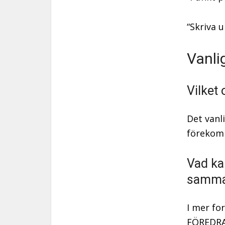
“Skriva 
Vanli
Vilket
Det vanl
förekom
Vad ka
samma
I mer fo
FÖREDRAG