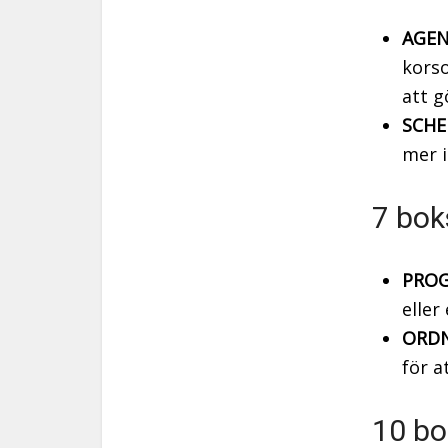
AGEN
korso
att g
SCHE
mer 
7 bok
PROG
eller
ORDN
för a
10 bo