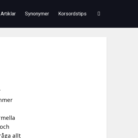
Artiklar
Synonymer
Korsordstips
r
ommer
rmella
 och
åga allt