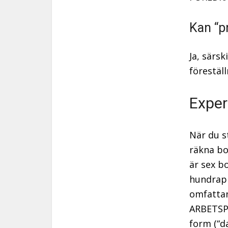
Kan “p
Ja, särsk
förestä
Exper
När du s
räkna bo
är sex b
hundrap
omfattan
ARBETSP
form (“d