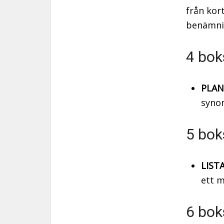
från kort
benämni
4 bok
PLAN
syno
5 bok
LISTA
ett m
6 bok