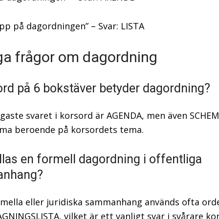
upp på dagordningen” – Svar: LISTA
ga frågor om dagordning
 ord på 6 bokstäver betyder dagordning?
igaste svaret i korsord är AGENDA, men även SCHE
ma beroende på korsordets tema.
llas en formell dagordning i offentliga
nhang?
rmella eller juridiska sammanhang används ofta ord
NINGSLISTA, vilket är ett vanligt svar i svårare ko