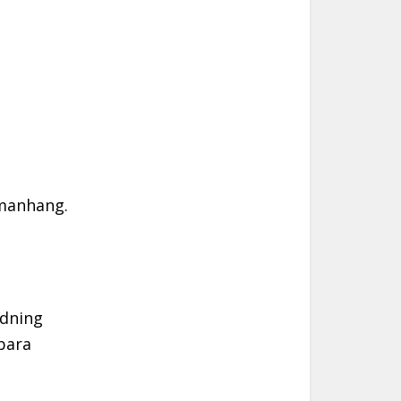
mmanhang.
rdning
bara