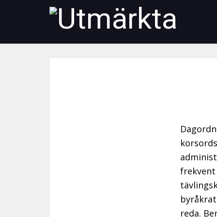
Dagordn
korsords
administ
frekvent
tävlings
byråkrat
reda. Be