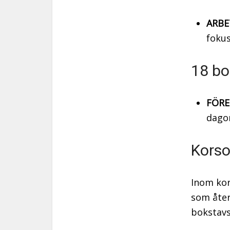
ARBE
fokus
18 bo
FÖRE
dagor
Korso
Inom kor
som åter
bokstav