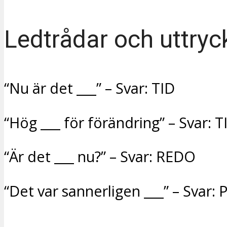
Ledtrådar och uttryc
“Nu är det ___” – Svar: TID
“Hög ___ för förändring” – Svar: T
“Är det ___ nu?” – Svar: REDO
“Det var sannerligen ___” – Svar: