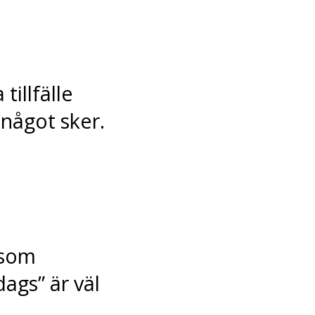
tillfälle
 något sker.
 som
dags” är väl