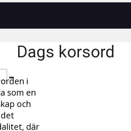
Dags korsord
 orden i
ta som en
skap och
 det
alitet, där