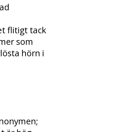
tad
flitigt tack
nymer som
lösta hörn i
ynonymen;