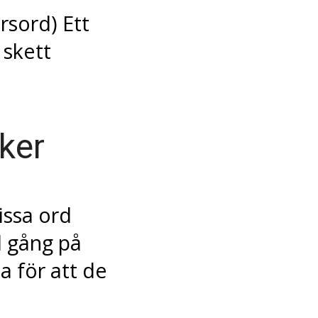
orsord) Ett
 skett
ker
issa ord
l gång på
a för att de