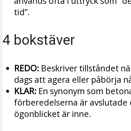
används ofta i uttryck som “d
tid”.
4 bokstäver
REDO:
Beskriver tillståndet nä
dags att agera eller påbörja n
KLAR:
En synonym som betona
förberedelserna är avslutade
ögonblicket är inne.