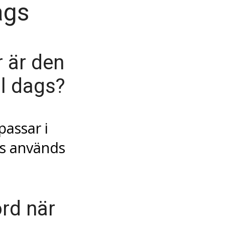
ags
r är den
ll dags?
passar i
s används
rd när