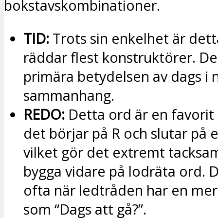
bokstavskombinationer.
TID:
Trots sin enkelhet är det
räddar flest konstruktörer. De
primära betydelsen av dags i n
sammanhang.
REDO:
Detta ord är en favorit
det börjar på R och slutar på e
vilket gör det extremt tacksam
bygga vidare på lodräta ord. 
ofta när ledtråden har en mer 
som “Dags att gå?”.