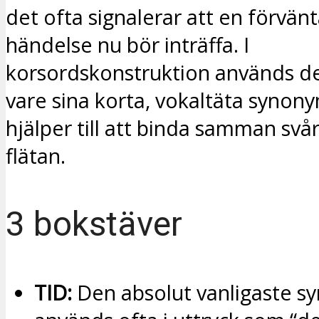
det ofta signalerar att en förvän
händelse nu bör inträffa. I
korsordskonstruktion används det 
vare sina korta, vokaltäta syno
hjälper till att binda samman svår
flätan.
3 bokstäver
TID:
Den absolut vanligaste s