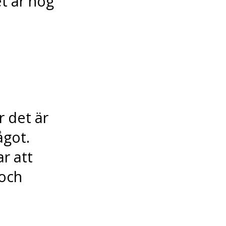
et är hög
r det är
ågot.
r att
 och