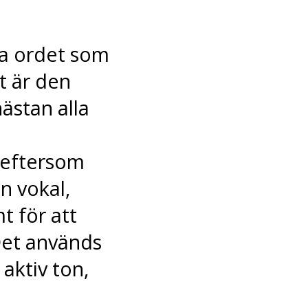
ta ordet som
t är den
ästan alla
 eftersom
n vokal,
t för att
Det används
aktiv ton,