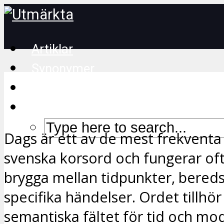
Artiklar
Synonymer
Korsordstips
Dags är ett av de mest frekventa
svenska korsord och fungerar of
brygga mellan tidpunkter, bered
specifika händelser. Ordet tillhör
semantiska fältet för tid och mod