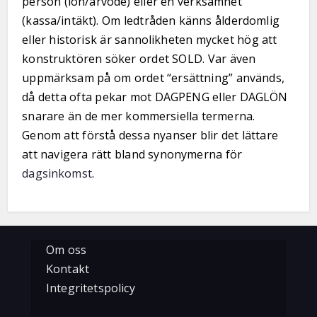
person (lön/arvode) eller en verksamhet
(kassa/intäkt). Om ledtråden känns ålderdomlig
eller historisk är sannolikheten mycket hög att
konstruktören söker ordet SOLD. Var även
uppmärksam på om ordet “ersättning” används,
då detta ofta pekar mot DAGPENG eller DAGLÖN
snarare än de mer kommersiella termerna.
Genom att förstå dessa nyanser blir det lättare
att navigera rätt bland synonymerna för
dagsinkomst
.
Om oss
Kontakt
Integritetspolicy