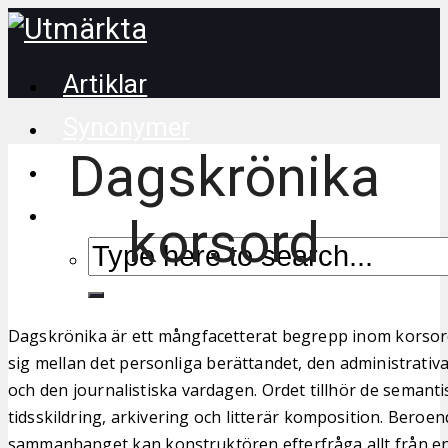
Artiklar
Synonymer
Dagskrönika
Korsordstips
korsord
Dagskrönika är ett mångfacetterat begrepp inom korsor
sig mellan det personliga berättandet, den administrati
och den journalistiska vardagen. Ordet tillhör de semanti
tidsskildring, arkivering och litterär komposition. Beroe
sammanhanget kan konstruktören efterfråga allt från en 