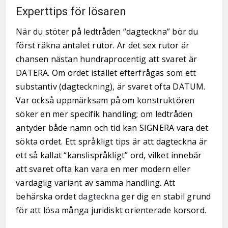
Experttips för lösaren
När du stöter på ledtråden “dagteckna” bör du
först räkna antalet rutor. Är det sex rutor är
chansen nästan hundraprocentig att svaret är
DATERA. Om ordet istället efterfrågas som ett
substantiv (dagteckning), är svaret ofta DATUM.
Var också uppmärksam på om konstruktören
söker en mer specifik handling; om ledtråden
antyder både namn och tid kan SIGNERA vara det
sökta ordet. Ett språkligt tips är att dagteckna är
ett så kallat “kanslispråkligt” ord, vilket innebär
att svaret ofta kan vara en mer modern eller
vardaglig variant av samma handling. Att
behärska ordet
dagteckna
ger dig en stabil grund
för att lösa många juridiskt orienterade korsord.