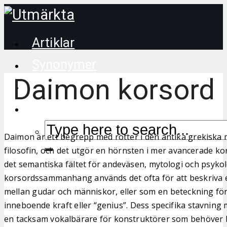
Artiklar
Synonymer
Daimon korsord
Korsordstips
Daimon är ett begrepp med rötter i den antika grekiska 
filosofin, och det utgör en hörnsten i mer avancerade kor
det semantiska fältet för andeväsen, mytologi och psykolo
korsordssammanhang används det ofta för att beskriva
mellan gudar och människor, eller som en beteckning för
inneboende kraft eller “genius”. Dess specifika stavning me
en tacksam vokalbärare för konstruktörer som behöver 