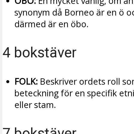
ÖBO:
En mycket vanlig, om än
synonym då Borneo är en ö o
därmed är en öbo.
4 bokstäver
FOLK:
Beskriver ordets roll s
beteckning för en specifik etn
eller stam.
7 bokstäver