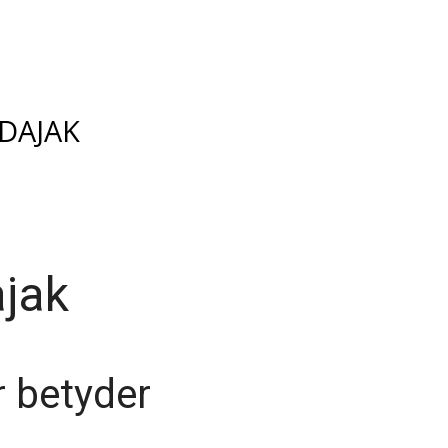
 DAJAK
ajak
r betyder