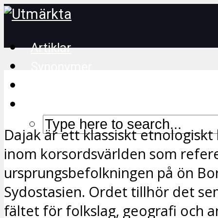
Artiklar
Synonymer
Korsordstips
Dajak är ett klassiskt etnologisk
inom korsordsvärlden som referer
ursprungsbefolkningen på ön Bo
Sydostasien. Ordet tillhör det s
fältet för folkslag, geografi och a