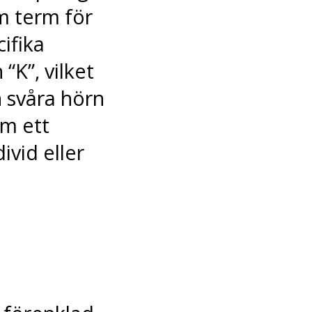
m term för
ifika
“K”, vilket
n svåra hörn
om ett
ivid eller