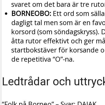
svaret om det bara är tre ruto
BORNEOBO:
Ett ord som sälla
dagligt tal men som är en favor
korsord (som söndagskryss). De
åtta rutor effektivt och ger m
startbokstäver för korsande or
de repetitiva “O”-na.
Ledtrådar och uttryc
“Folk på Borneo” – Svar: DAJAK