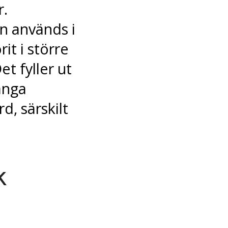
r.
n används i
it i större
t fyller ut
ånga
d, särskilt
k