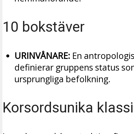
10 bokstäver
URINVÅNARE:
En antropologi
definierar gruppens status s
ursprungliga befolkning.
Korsordsunika klassi