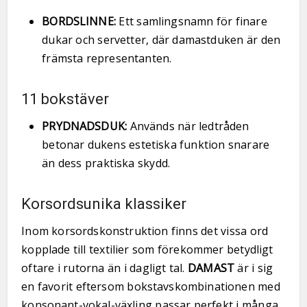
BORDSLINNE:
Ett samlingsnamn för finare
dukar och servetter, där damastduken är den
främsta representanten.
11 bokstäver
PRYDNADSDUK:
Används när ledtråden
betonar dukens estetiska funktion snarare
än dess praktiska skydd.
Korsordsunika klassiker
Inom korsordskonstruktion finns det vissa ord
kopplade till textilier som förekommer betydligt
oftare i rutorna än i dagligt tal.
DAMAST
är i sig
en favorit eftersom bokstavskombinationen med
konsonant-vokal-växling passar perfekt i många