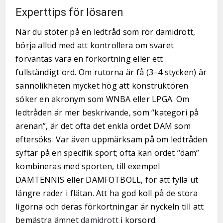
Experttips för lösaren
När du stöter på en ledtråd som rör damidrott,
börja alltid med att kontrollera om svaret
förväntas vara en förkortning eller ett
fullständigt ord. Om rutorna är få (3–4 stycken) är
sannolikheten mycket hög att konstruktören
söker en akronym som WNBA eller LPGA. Om
ledtråden är mer beskrivande, som “kategori på
arenan”, är det ofta det enkla ordet DAM som
eftersöks. Var även uppmärksam på om ledtråden
syftar på en specifik sport; ofta kan ordet “dam”
kombineras med sporten, till exempel
DAMTENNIS eller DAMFOTBOLL, för att fylla ut
längre rader i flätan. Att ha god koll på de stora
ligorna och deras förkortningar är nyckeln till att
bemästra ämnet
damidrott
i korsord.