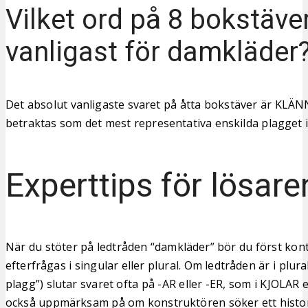
Vilket ord på 8 bokstäver
vanligast för damkläder
Det absolut vanligaste svaret på åtta bokstäver är KLÄN
betraktas som det mest representativa enskilda plagget i
Experttips för lösare
När du stöter på ledtråden “damkläder” bör du först kon
efterfrågas i singular eller plural. Om ledtråden är i plural
plagg”) slutar svaret ofta på -AR eller -ER, som i KJOLAR
också uppmärksam på om konstruktören söker ett histori