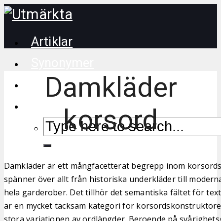
Artiklar
Synonymer
Damkläder
Korsordstips
korsord
Damkläder är ett mångfacetterat begrepp inom korsord
spänner över allt från historiska underkläder till mode
hela garderober. Det tillhör det semantiska fältet för tex
är en mycket tacksam kategori för korsordskonstruktöre
stora variationen av ordlängder. Beroende på svårighets