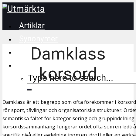
Artiklar
Synonymer
Damklass
Korsordstips
korsord
Damklass är ett begrepp som ofta förekommer i korsord, 
rör sport, tävlingar och organisatoriska strukturer. Ordet
semantiska fältet för kategorisering och gruppindelning 
korsordssammanhang fungerar ordet ofta som en ledtråd
specifik nivå eller avdelning inom en idrott eller en verk