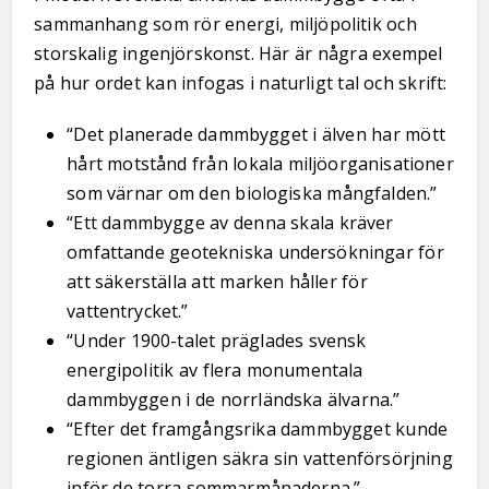
sammanhang som rör energi, miljöpolitik och
storskalig ingenjörskonst. Här är några exempel
på hur ordet kan infogas i naturligt tal och skrift:
“Det planerade dammbygget i älven har mött
hårt motstånd från lokala miljöorganisationer
som värnar om den biologiska mångfalden.”
“Ett dammbygge av denna skala kräver
omfattande geotekniska undersökningar för
att säkerställa att marken håller för
vattentrycket.”
“Under 1900-talet präglades svensk
energipolitik av flera monumentala
dammbyggen i de norrländska älvarna.”
“Efter det framgångsrika dammbygget kunde
regionen äntligen säkra sin vattenförsörjning
inför de torra sommarmånaderna.”