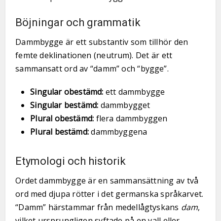
Böjningar och grammatik
Dammbygge är ett substantiv som tillhör den
femte deklinationen (neutrum). Det är ett
sammansatt ord av “damm” och “bygge”.
Singular obestämd:
ett dammbygge
Singular bestämd:
dammbygget
Plural obestämd:
flera dammbyggen
Plural bestämd:
dammbyggena
Etymologi och historik
Ordet dammbygge är en sammansättning av två
ord med djupa rötter i det germanska språkarvet.
“Damm” härstammar från medellågtyskans
dam
,
vilket ursprungligen syftade på en vall eller