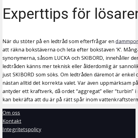
Experttips för lösare
När du stöter på en ledtråd som efterfrågar en
dammpor
att räkna bokstäverna och leta efter bokstaven ‘K’. Mång
synonymerna, såsom LUCKA och SKIBORD, innehåller de
ledtråden känns mer teknisk eller ålderdomlig är sannoli
just SKIBORD som söks. Om ledtråden däremot är enkel 
nästan alltid det korrekta valet. Var även uppmärksam p
antyder ett kraftverk, då ordet “aggregat” eller “turbin” 
kan bekräfta att du är på rätt spår inom vattenkraftster
Om oss
Kontakt
Integritetspolicy