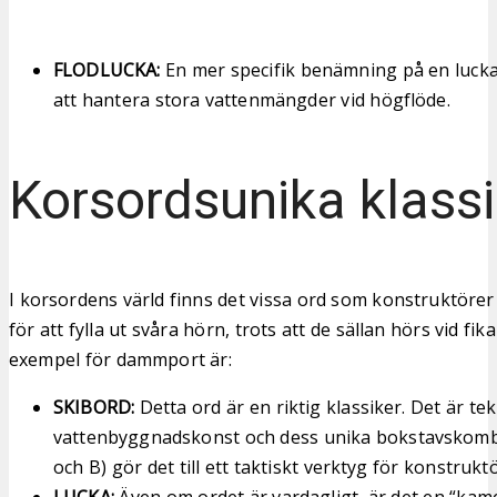
FLODLUCKA:
En mer specifik benämning på en luck
att hantera stora vattenmängder vid högflöde.
Korsordsunika klassi
I korsordens värld finns det vissa ord som konstruktörer
för att fylla ut svåra hörn, trots att de sällan hörs vid fi
exempel för dammport är:
SKIBORD:
Detta ord är en riktig klassiker. Det är tek
vattenbyggnadskonst och dess unika bokstavskombin
och B) gör det till ett taktiskt verktyg för konstrukt
LUCKA:
Även om ordet är vardagligt, är det en “kame