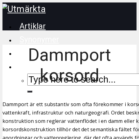
Artiklar
Synonymer
Dammport
Korsordstips
korsord
Dammport är ett substantiv som ofta förekommer i korsor
vattenkraft, infrastruktur och naturgeografi. Ordet beskr
konstruktion som reglerar vattenflödet i en damm eller 
korsordskonstruktion tillhör det det semantiska fältet fö
anordningar och vattenreglering, där det ofta används fö