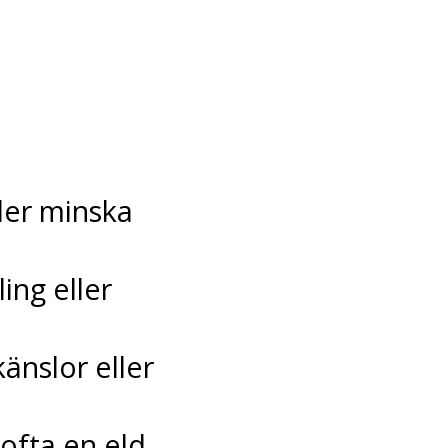
ler minska
ing eller
nslor eller
ofta en eld