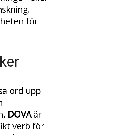
skning.
heten för
ker
sa ord upp
n
n.
DOVA
är
ikt verb för