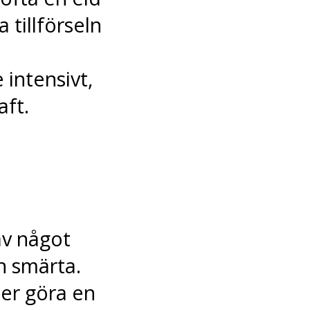
 tillförseln
intensivt,
aft.
av något
en smärta.
er göra en