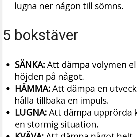
lugna ner någon till sömns.
5 bokstäver
SÄNKA:
Att dämpa volymen el
höjden på något.
HÄMMA:
Att dämpa en utveckl
hålla tillbaka en impuls.
LUGNA:
Att dämpa upprörda kä
en stormig situation.
KVÄVA:
Att dämpa något helt, 