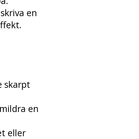
pa.
skriva en
ffekt.
e skarpt
mildra en
 eller