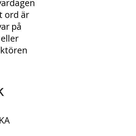
 vardagen
t ord är
var på
eller
uktören
k
NKA