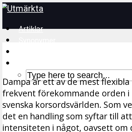
Artiklar
Synonymer
Korsordstips
Dampa är ett av de mest flexibla
frekvent förekommande orden i
svenska korsordsvärlden. Som ve
det en handling som syftar till at
intensiteten i något, oavsett om d