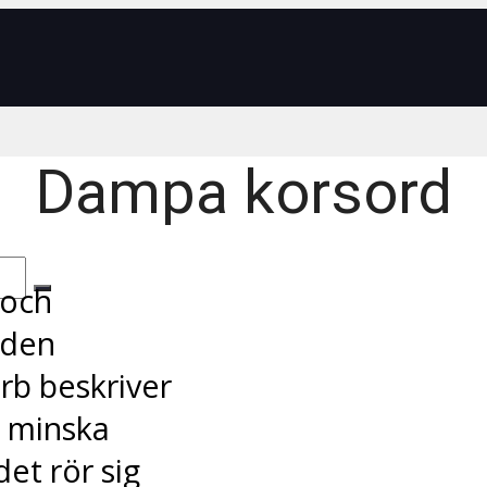
Dampa korsord
 och
 den
rb beskriver
t minska
et rör sig