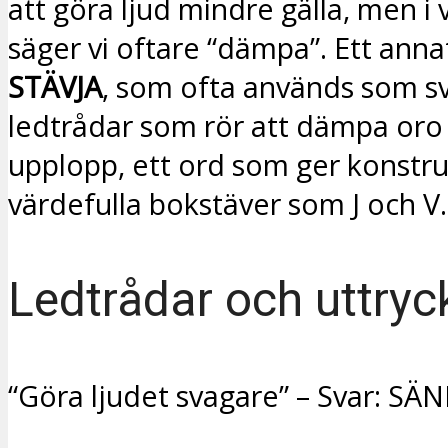
att göra ljud mindre gälla, men i
säger vi oftare “dämpa”. Ett anna
STÄVJA
, som ofta används som s
ledtrådar som rör att dämpa oro 
upplopp, ett ord som ger konstr
värdefulla bokstäver som J och V.
Ledtrådar och uttryc
“Göra ljudet svagare” – Svar: SÄ