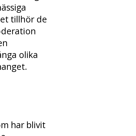
mässiga
et tillhör de
oderation
en
ånga olika
hanget.
m har blivit