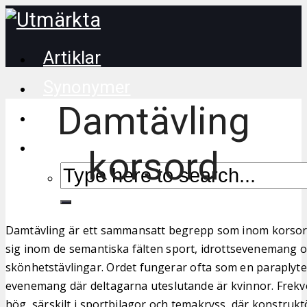
Artiklar
Synonymer
Damtävling
Korsordstips
korsord
Damtävling är ett sammansatt begrepp som inom korsor
sig inom de semantiska fälten sport, idrottsevenemang 
skönhetstävlingar. Ordet fungerar ofta som en paraplyte
evenemang där deltagarna uteslutande är kvinnor. Frekv
hög, särskilt i sportbilagor och temakryss, där konstrukt