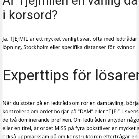
Är Tjejmilen en vanlig d
i korsord?
Ja, TJEJMIL är ett mycket vanligt svar, ofta med ledtrådar 
löpning, Stockholm eller specifika distanser för kvinnor.
Experttips för lösare
När du stöter på en ledtråd som rör en damtävling, börja 
kontrollera om ordet börjar på “DAM” eller “TJEJ”. I sven
de två dominerande prefixen. Om ledtråden antyder något
eller en titel, är ordet MISS på fyra bokstäver en mycket 
också uppmärksam på om konstruktören efterfrågar en f