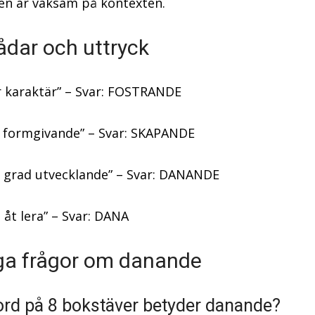
en är vaksam på kontexten.
ådar och uttryck
 karaktär” – Svar: FOSTRANDE
t formgivande” – Svar: SKAPANDE
a grad utvecklande” – Svar: DANANDE
 åt lera” – Svar: DANA
ga frågor om danande
 ord på 8 bokstäver betyder danande?