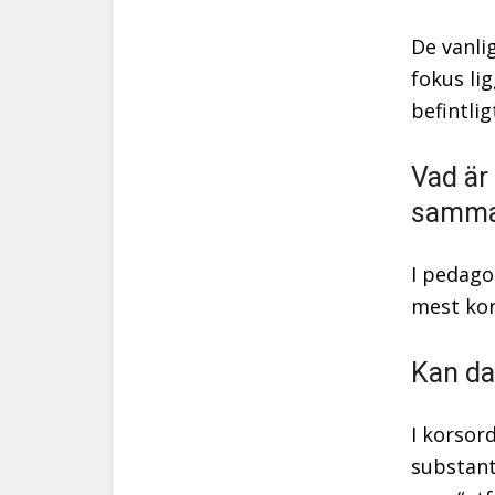
De vanli
fokus li
befintlig
Vad är
samma
I pedago
mest kor
Kan da
I korsor
substant