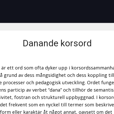
Danande korsord
är ett ord som ofta dyker upp i korsordssammanh
å grund av dess mångsidighet och dess koppling til
 processer och pedagogisk utveckling. Ordet fung
ens particip av verbet “dana” och tillhör de semantis
tivitet, fostran och strukturell uppbyggnad. I korsor
det frekvent som en nyckel till termer som beskriv
form eller karaktär åt något annat, oavsett om det 