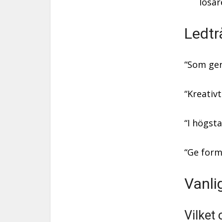
lösar
Ledtr
“Som ger
“Kreativ
“I högst
“Ge form
Vanli
Vilket