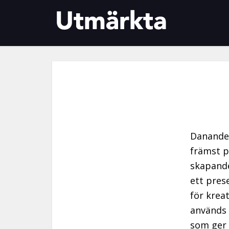
Danande 
främst p
skapande
ett pres
för krea
används 
som ger 