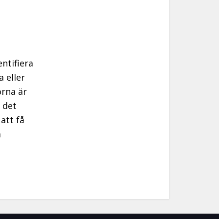
ntifiera
 eller
orna är
 det
 att få
m