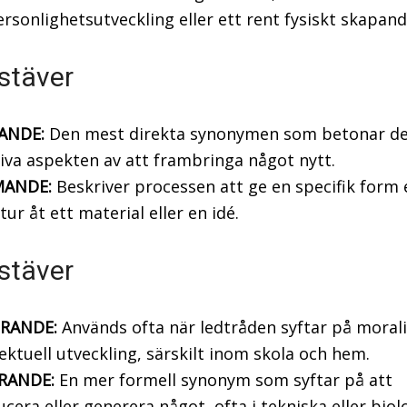
rsonlighetsutveckling eller ett rent fysiskt skapand
stäver
ANDE:
Den mest direkta synonymen som betonar d
iva aspekten av att frambringa något nytt.
ANDE:
Beskriver processen att ge en specifik form e
tur åt ett material eller en idé.
stäver
RANDE:
Används ofta när ledtråden syftar på morali
lektuell utveckling, särskilt inom skola och hem.
RANDE:
En mer formell synonym som syftar på att
cera eller generera något, ofta i tekniska eller biol