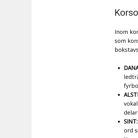
Korso
Inom kor
som kons
bokstav
DANA
ledtr
fyrb
ALST
vokal
delar
SINT:
ord s