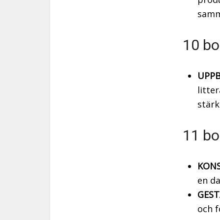
samm
10 bo
UPPB
litte
stärk
11 bo
KONS
en d
GEST
och f