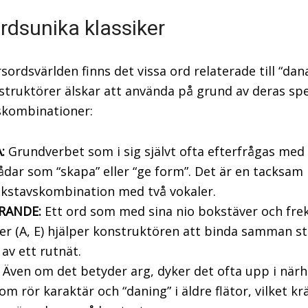
rdsunika klassiker
sordsvärlden finns det vissa ord relaterade till “da
truktörer älskar att använda på grund av deras spe
skombinationer:
:
Grundverbet som i sig självt ofta efterfrågas med
ådar som “skapa” eller “ge form”. Det är en tacksam
okstavskombination med två vokaler.
RANDE:
Ett ord som med sina nio bokstäver och fre
er (A, E) hjälper konstruktören att binda samman s
 av ett rutnät.
Även om det betyder arg, dyker det ofta upp i närh
om rör karaktär och “daning” i äldre flätor, vilket kr