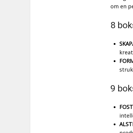
om en pe
8 bok
SKAP
kreat
FORM
struk
9 bok
FOST
intel
ALST
produ