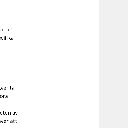
nande”
cifika
kventa
tora
eten av
äver att