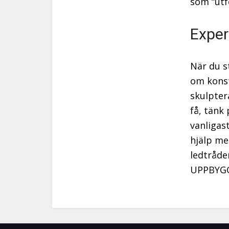
som “utf
Exper
När du s
om konst
skulpter
få, tänk
vanligast
hjälp m
ledtråde
UPPBYGGL