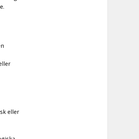
e.
en
ller
sk eller
ogiska