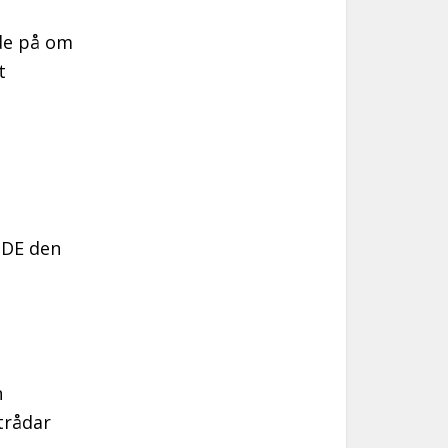
de på om
t
NDE den
n
trådar