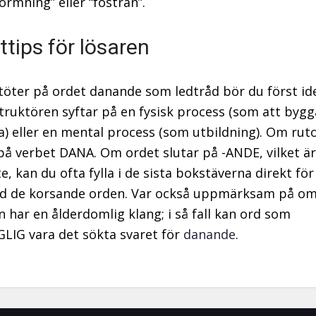
ormning” eller “fostran”.
ttips för lösaren
töter på ordet danande som ledtråd bör du först ide
ruktören syftar på en fysisk process (som att bygga
a) eller en mental process (som utbildning). Om rut
 på verbet DANA. Om ordet slutar på -ANDE, vilket är
e, kan du ofta fylla i de sista bokstäverna direkt för
ed de korsande orden. Var också uppmärksam på o
n har en ålderdomlig klang; i så fall kan ord som
IG vara det sökta svaret för
danande
.