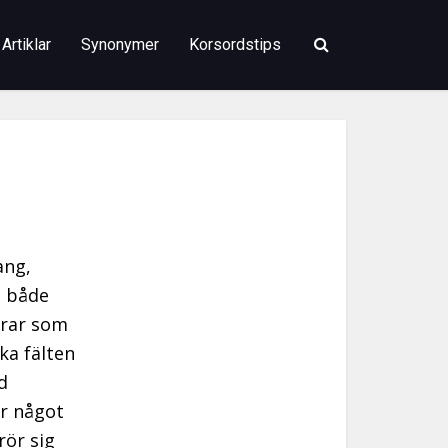
Artiklar
Synonymer
Korsordstips
ang,
l både
erar som
ka fälten
d
er något
rör sig