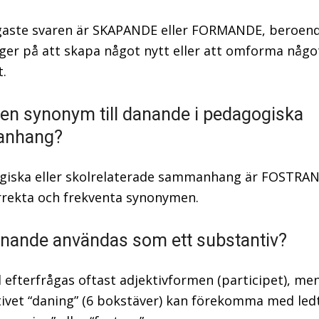
gaste svaren är SKAPANDE eller FORMANDE, beroen
gger på att skapa något nytt eller att omforma någo
t.
 en synonym till danande i pedagogiska
nhang?
giska eller skolrelaterade sammanhang är FOSTRA
rekta och frekventa synonymen.
nande användas som ett substantiv?
d efterfrågas oftast adjektivformen (participet), me
ivet “daning” (6 bokstäver) kan förekomma med led