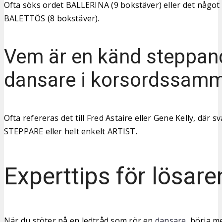
Ofta söks ordet BALLERINA (9 bokstäver) eller det något
BALETTÖS (8 bokstäver).
Vem är en känd steppan
dansare i korsordssam
Ofta refereras det till Fred Astaire eller Gene Kelly, där sv
STEPPARE eller helt enkelt ARTIST.
Experttips för lösare
När du stöter på en ledtråd som rör en
dansare
, börja m