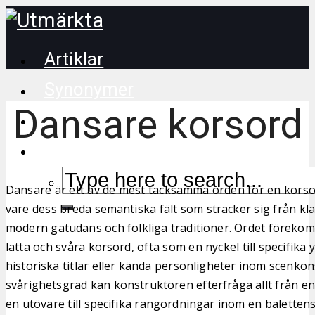
Artiklar
Synonymer
Dansare korsord
Korsordstips
Dansare är ett av de mest tacksamma orden för en kors
vare dess breda semantiska fält som sträcker sig från klass
modern gatudans och folkliga traditioner. Ordet förekom
lätta och svåra korsord, ofta som en nyckel till specifika y
historiska titlar eller kända personligheter inom scenko
svårighetsgrad kan konstruktören efterfråga allt från en
en utövare till specifika rangordningar inom en baletten