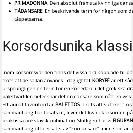
PRIMADONNA:
Den absolut främsta kvinnliga dansa
TÅDANSARE:
En beskrivande term för någon som d
tåspetsarna.
Korsordsunika klassi
Inom korsordsvärlden finns det vissa ord kopplade till d
trots att de sällan används i dagligt tal.
KORYFÉ
är ett såd
ursprungligen en term för en körledare i det grekiska dr
balettvärlden betecknar det en dansare som nått en viss
Ett annat favoritord är
BALETTÖS
. Trots att suffixet “-ö
sammanhang har fasats ut, lever det kvar i korsorden på
praktiska bokstavskombination. Slutligen har vi
FIGURA
sammanhang ofta ersatts av “kordansare”, men som är ov