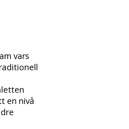
dam vars
raditionell
letten
t en nivå
ndre