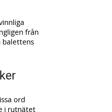
innliga
ngligen från
 balettens
ker
issa ord
 i rutnätet