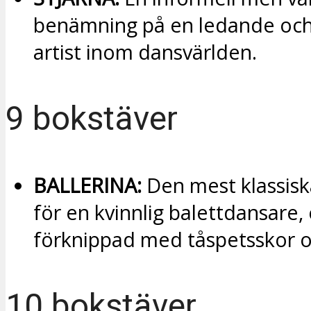
benämning på en ledande och
artist inom dansvärlden.
9 bokstäver
BALLERINA:
Den mest klassis
för en kvinnlig balettdansare,
förknippad med tåspetsskor oc
10 bokstäver