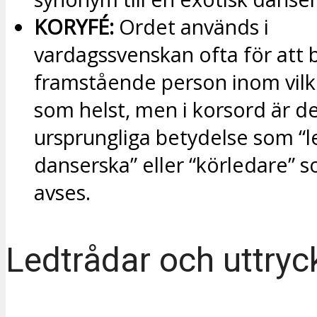
KORYFÉ:
Ordet används i
vardagssvenskan ofta för att 
framstående person inom vil
som helst, men i korsord är d
ursprungliga betydelse som “
danserska” eller “körledare” s
avses.
Ledtrådar och uttryc