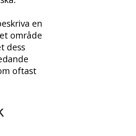
beskriva en
ket område
et dess
ledande
om oftast
k