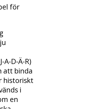
pel för
g
ju
J-A-D-Ä-R)
n att binda
 historiskt
vänds i
som en
ska.