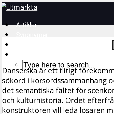
Artiklar
Synonymer
Korsordstips
Danserska är ett flitigt föreko
sökord i korsordssammanhang och
det semantiska fältet för scenkon
och kulturhistoria. Ordet efterfr
konstruktören vill leda lösaren m