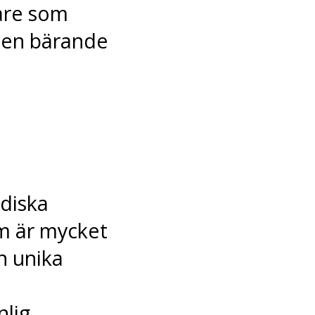
are som
den bärande
ndiska
m är mycket
n unika
nlig