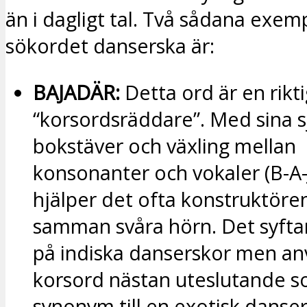
än i dagligt tal. Två sådana exem
sökordet danserska är:
BAJADÄR:
Detta ord är en rikti
“korsordsräddare”. Med sina s
bokstäver och växling mellan
konsonanter och vokaler (B-A-
hjälper det ofta konstruktöre
samman svåra hörn. Det syftar
på indiska danserskor men an
korsord nästan uteslutande 
synonym till en exotisk danser