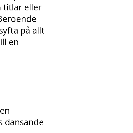
titlar eller
. Beroende
yfta på allt
ill en
 en
as dansande