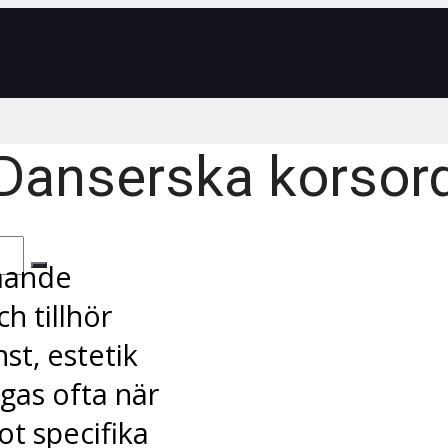
Danserska korsor
mmande
 tillhör
st, estetik
ågas ofta när
ot specifika