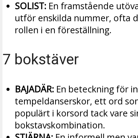
SOLIST:
En framstående utöv
utför enskilda nummer, ofta 
rollen i en föreställning.
7 bokstäver
BAJADÄR:
En beteckning för i
tempeldanserskor, ett ord so
populärt i korsord tack vare si
bokstavskombination.
STJÄRNA:
En informell men va