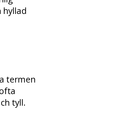
 hyllad
ka termen
 ofta
h tyll.