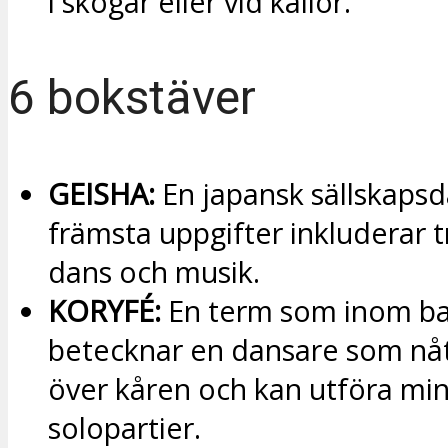
i skogar eller vid källor.
6 bokstäver
GEISHA:
En japansk sällskaps
främsta uppgifter inkluderar t
dans och musik.
KORYFÉ:
En term som inom ba
betecknar en dansare som nåt
över kåren och kan utföra mi
solopartier.