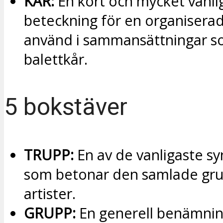
KÅR:
En kort och mycket vanli
beteckning för en organiserad
använd i sammansättningar 
balettkår.
5 bokstäver
TRUPP:
En av de vanligaste 
som betonar den samlade gr
artister.
GRUPP:
En generell benämnin