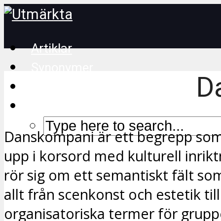
Artiklar
Synonymer
D
Korsordstips
Danskompani är ett begrepp som
upp i korsord med kulturell inrikt
rör sig om ett semantiskt fält s
allt från scenkonst och estetik till
organisatoriska termer för grupp