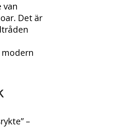
e van
toar. Det är
dtråden
å modern
k
rykte” –