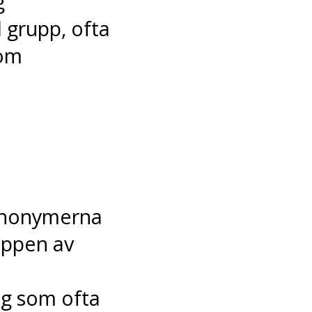
g
 grupp, ofta
som
synonymerna
uppen av
g som ofta