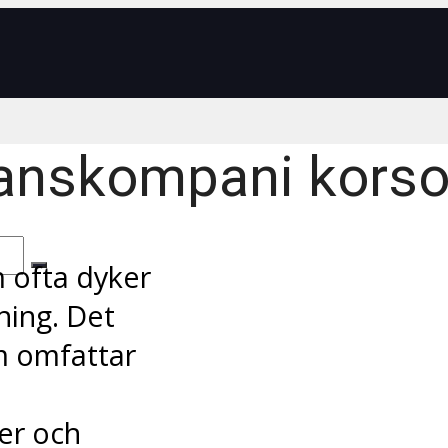
anskompani korso
 ofta dyker
ning. Det
om omfattar
er och