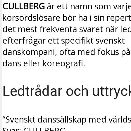
CULLBERG
är ett namn som varj
korsordslösare bör ha i sin reper
det mest frekventa svaret när le
efterfrågar ett specifikt svenskt
danskompani, ofta med fokus p
dans eller koreografi.
Ledtrådar och uttryc
“Svenskt danssällskap med världs
Svar: CULLBERG