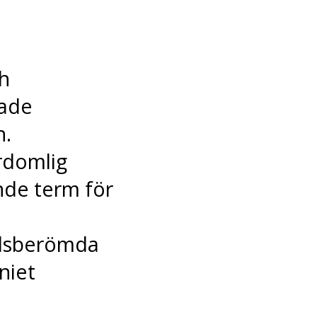
h
lade
n.
rdomlig
de term för
ldsberömda
niet