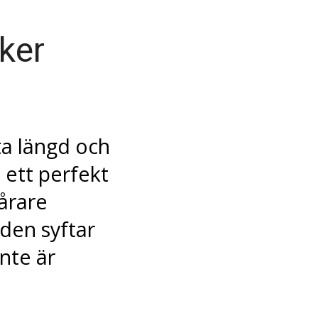
ker
ta längd och
 ett perfekt
årare
lden syftar
nte är