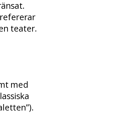
änsat.
refererar
 en teater.
ymt med
lassiska
aletten”).