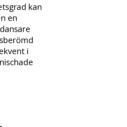
etsgrad kan
en en
 dansare
ldsberömd
ekvent i
 nischade