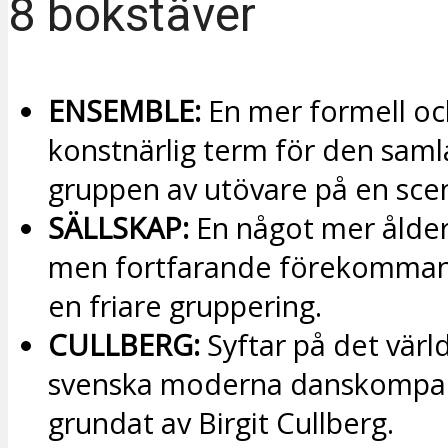
8 bokstäver
ENSEMBLE:
En mer formell oc
konstnärlig term för den sam
gruppen av utövare på en sce
SÄLLSKAP:
En något mer ålde
men fortfarande förekomman
en friare gruppering.
CULLBERG:
Syftar på det vär
svenska moderna danskompa
grundat av Birgit Cullberg.