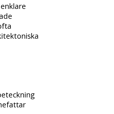
 enklare
rade
ofta
kitektoniska
beteckning
nefattar