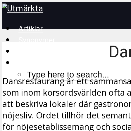
Artiklar
Synonymer
Da
Korsordstips
Dansrestaurang är ett sammansa
som inom korsordsvärlden ofta 
att beskriva lokaler där gastron
nöjesliv. Ordet tillhör det semant
för nöjesetablissemang och soci