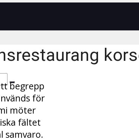
nsrestaurang kors
tt begrepp
används för
omi möter
iska fältet
al samvaro.