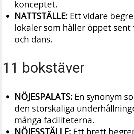
konceptet.
NATTSTÄLLE:
Ett vidare begre
lokaler som håller öppet sent 
och dans.
11 bokstäver
NÖJESPALATS:
En synonym so
den storskaliga underhållnin
många faciliteterna.
NÖJESSTÄLLE:
Ett brett begre