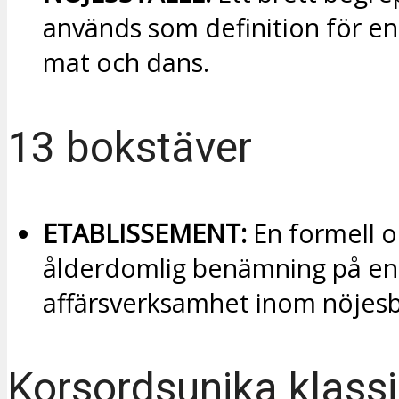
används som definition för e
mat och dans.
13 bokstäver
ETABLISSEMENT:
En formell o
ålderdomlig benämning på en
affärsverksamhet inom nöjes
Korsordsunika klassi