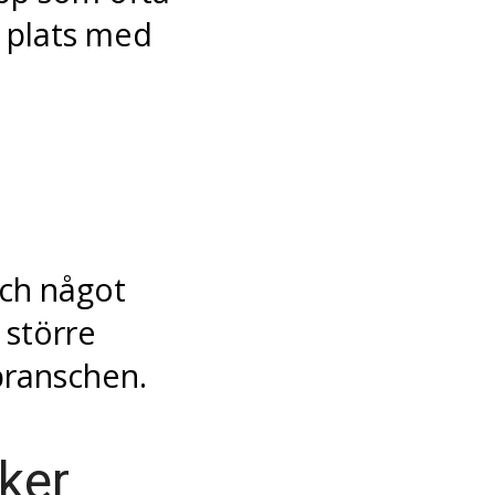
n plats med
ch något
 större
branschen.
ker