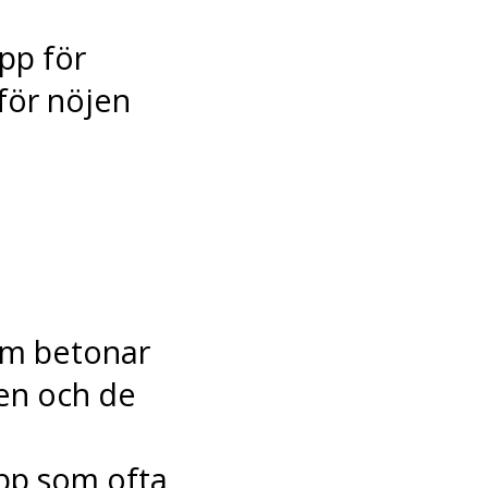
pp för
för nöjen
m betonar
gen och de
pp som ofta