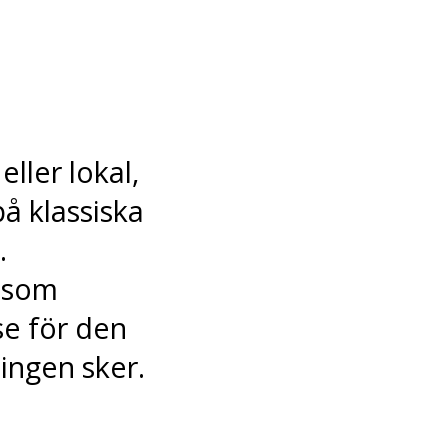
ller lokal,
å klassiska
.
 som
e för den
ningen sker.