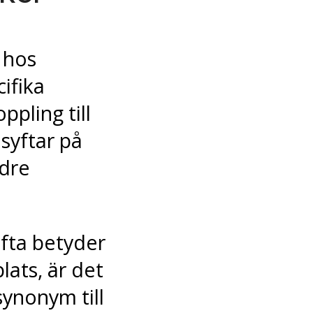
 hos
ifika
pling till
 syftar på
dre
ofta betyder
lats, är det
synonym till