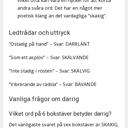
vilket ofta kan vara en nyckel för att korsa
andra svåra ord. Det har en något mer
poetisk klang än det vardagliga “skakig”.
Ledtrådar och uttryck
“Ostadig på hand” – Svar: DARRLÄNT
“Som ett asplöv” – Svar: SKÄLVANDE
“Inte stadig i rösten” – Svar: SKÄLVIG
“Vibrerande av rädsla” – Svar: BÄVANDE
Vanliga frågor om darrig
Vilket ord på 6 bokstäver betyder darrig?
Det vanligaste svaret på sex bokstäver är SKAKIG,