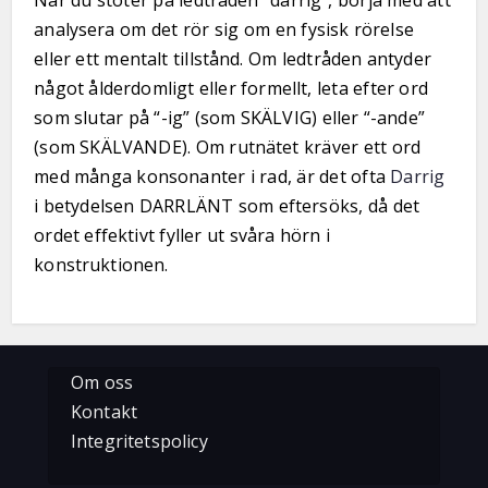
När du stöter på ledtråden “darrig”, börja med att
analysera om det rör sig om en fysisk rörelse
eller ett mentalt tillstånd. Om ledtråden antyder
något ålderdomligt eller formellt, leta efter ord
som slutar på “-ig” (som SKÄLVIG) eller “-ande”
(som SKÄLVANDE). Om rutnätet kräver ett ord
med många konsonanter i rad, är det ofta
Darrig
i betydelsen DARRLÄNT som eftersöks, då det
ordet effektivt fyller ut svåra hörn i
konstruktionen.
Om oss
Kontakt
Integritetspolicy