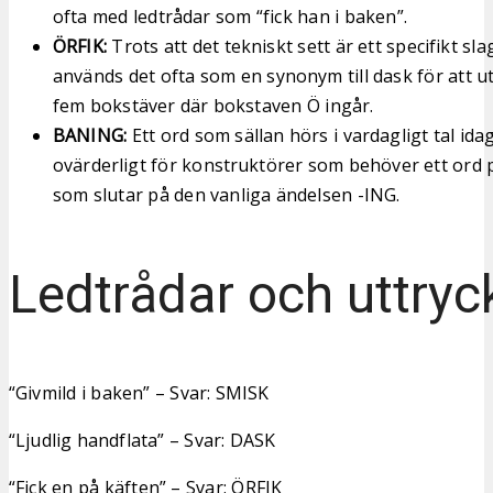
ofta med ledtrådar som “fick han i baken”.
ÖRFIK:
Trots att det tekniskt sett är ett specifikt sl
används det ofta som en synonym till dask för att 
fem bokstäver där bokstaven Ö ingår.
BANING:
Ett ord som sällan hörs i vardagligt tal id
ovärderligt för konstruktörer som behöver ett ord 
som slutar på den vanliga ändelsen -ING.
Ledtrådar och uttryc
“Givmild i baken” – Svar: SMISK
“Ljudlig handflata” – Svar: DASK
“Fick en på käften” – Svar: ÖRFIK