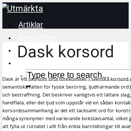
Artiklar
Synonymer
Dask korsord
Korsordstips
Dask är ett ord som ofta förekommer i svenska korsord o
semantiska fälten för fysisk beröring, ljudhärmande ord
och bestraffning. Det beskriver vanligtvis ett lättare sla
handflata, eller det ljud som uppstår vid en sådan kontakt
korsordssammanhang är det ett tacksamt ord för konstr
många synonymer med varierande bokstavsantal, vilket gö
att fylla ut rutnätet i allt från enkla barntidningar till av