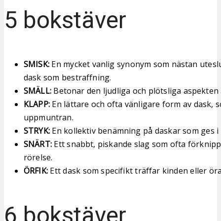
5 bokstäver
SMISK:
En mycket vanlig synonym som nästan uteslu
dask som bestraffning.
SMÄLL:
Betonar den ljudliga och plötsliga aspekten 
KLAPP:
En lättare och ofta vänligare form av dask, 
uppmuntran.
STRYK:
En kollektiv benämning på daskar som ges i s
SNÄRT:
Ett snabbt, piskande slag som ofta förkni
rörelse.
ÖRFIK:
Ett dask som specifikt träffar kinden eller ö
6 bokstäver