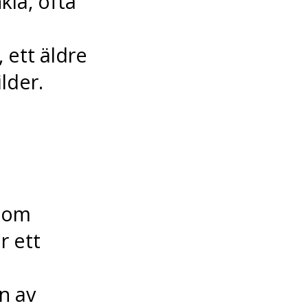
kla, ofta
 ett äldre
lder.
 som
r ett
n av