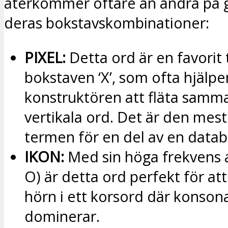
återkommer oftare än andra på 
deras bokstavskombinationer:
PIXEL:
Detta ord är en favorit 
bokstaven ‘X’, som ofta hjälpe
konstruktören att fläta samm
vertikala ord. Det är den mest
termen för en del av en databi
IKON:
Med sin höga frekvens av
O) är detta ord perfekt för a
hörn i ett korsord där konson
dominerar.