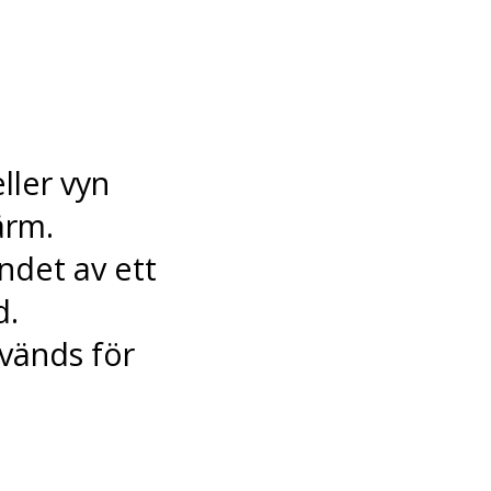
ller vyn
ärm.
ndet av ett
d.
vänds för