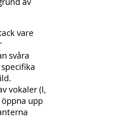
grund av
tack vare
r
an svåra
 specifika
ld.
 vokaler (I,
tt öppna upp
anterna