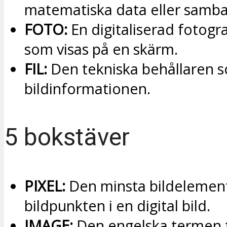
matematiska data eller samb
FOTO:
En digitaliserad fotogra
som visas på en skärm.
FIL:
Den tekniska behållaren s
bildinformationen.
5 bokstäver
PIXEL:
Den minsta bildelement
bildpunkten i en digital bild.
IMAGE:
Den engelska termen f