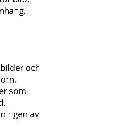
anhang.
bilder och
torn.
ter som
d.
lningen av