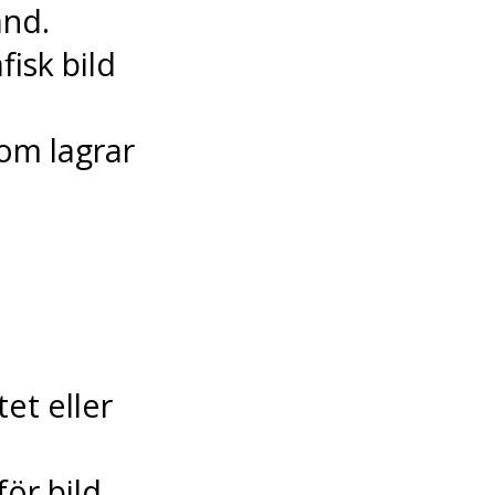
and.
fisk bild
om lagrar
et eller
ör bild,