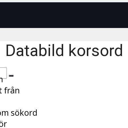
Databild korsord
m
t från
Som sökord
ör