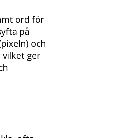
amt ord för
yfta på
pixeln) och
 vilket ger
och