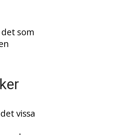
v det som
men
ker
det vissa