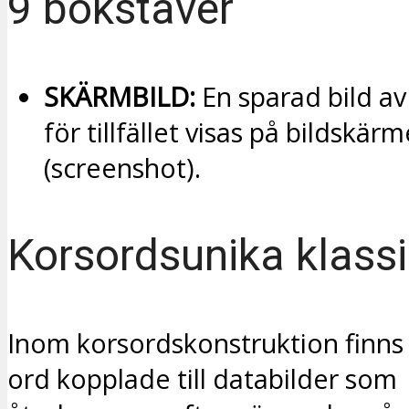
9 bokstäver
SKÄRMBILD:
En sparad bild a
för tillfället visas på bildskär
(screenshot).
Korsordsunika klassi
Inom korsordskonstruktion finns 
ord kopplade till databilder som