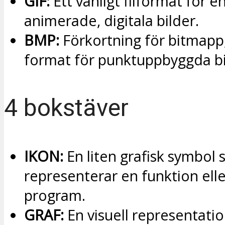
GIF:
Ett vanligt filformat för en
animerade, digitala bilder.
BMP:
Förkortning för bitmapp,
format för punktuppbyggda bi
4 bokstäver
IKON:
En liten grafisk symbol
representerar en funktion elle
program.
GRAF:
En visuell representatio