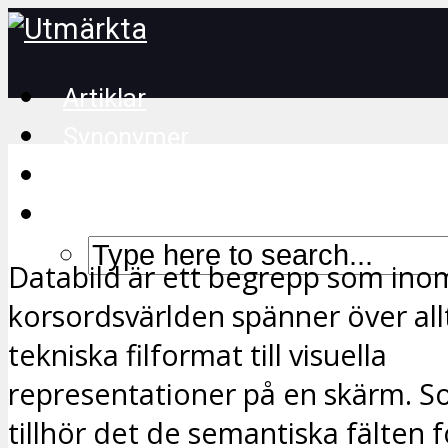
Artiklar
Synonymer
Korsordstips
Databild är ett begrepp som ino
korsordsvärlden spänner över all
tekniska filformat till visuella
representationer på en skärm. 
tillhör det de semantiska fälten f