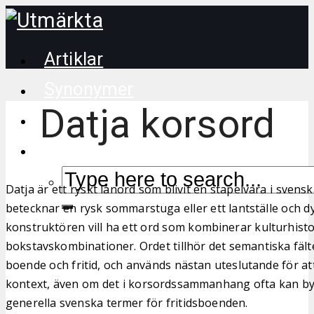
Artiklar
Synonymer
Datja korsord
Korsordstips
Datja är ett ryskt lånord som blivit en stapelvara i svens
betecknar en rysk sommarstuga eller ett lantställe och d
konstruktören vill ha ett ord som kombinerar kulturhisto
bokstavskombinationer. Ordet tillhör det semantiska fälte
boende och fritid, och används nästan uteslutande för at
kontext, även om det i korsordssammanhang ofta kan by
generella svenska termer för fritidsboenden.