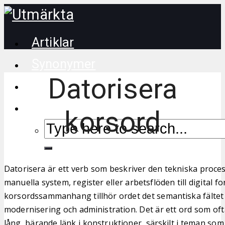
Artiklar
Synonymer
Datorisera
Korsordstips
korsord
Datorisera är ett verb som beskriver den tekniska proce
manuella system, register eller arbetsflöden till digital fo
korsordssammanhang tillhör ordet det semantiska fältet 
modernisering och administration. Det är ett ord som o
lång, bärande länk i konstruktioner, särskilt i teman som