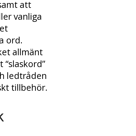
samt att
ler vanliga
et
a ord.
et allmänt
t “slaskord”
h ledtråden
t tillbehör.
k