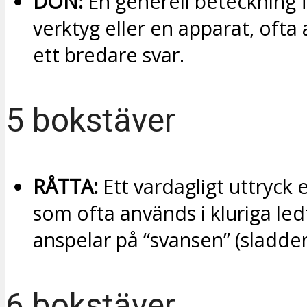
DON:
En generell beteckning f
verktyg eller en apparat, oft
ett bredare svar.
5 bokstäver
RÅTTA:
Ett vardagligt uttryck e
som ofta används i kluriga le
anspelar på “svansen” (sladden
6 bokstäver