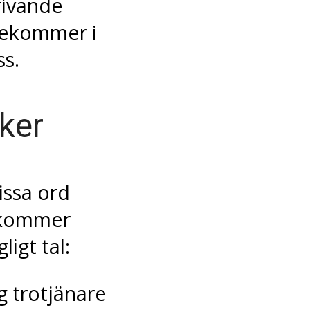
rivande
rekommer i
ss.
ker
issa ord
ekommer
ligt tal:
g trotjänare