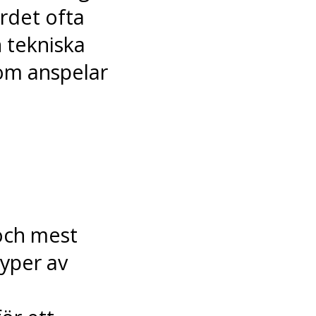
det ofta
n tekniska
som anspelar
och mest
typer av