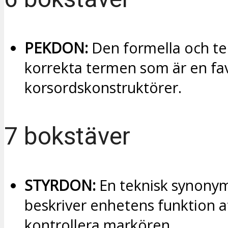
PEKDON:
Den formella och te
korrekta termen som är en fav
korsordskonstruktörer.
7 bokstäver
STYRDON:
En teknisk synony
beskriver enhetens funktion a
kontrollera markören.