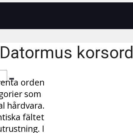
Datormus korsor
venta orden
egorier som
al hårdvara.
tiska fältet
trustning. I