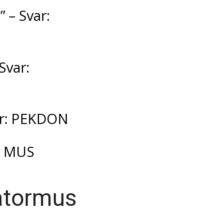
 – Svar:
Svar:
var: PEKDON
r: MUS
atormus