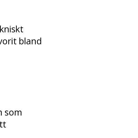
kniskt
orit bland
m som
tt