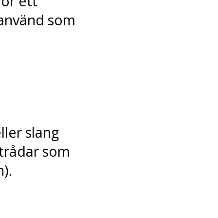
ör ett
a använd som
ller slang
dtrådar som
).