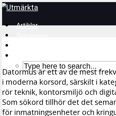
Artiklar
Synonymer
Korsordstips
Datormus är ett av de mest frek
i moderna korsord, särskilt i kat
rör teknik, kontorsmiljö och digit
Som sökord tillhör det det seman
för inmatningsenheter och kringu