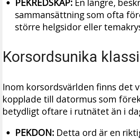
PEKREDSKAP:
En längre, besk
sammansättning som ofta fö
större helgsidor eller temakry
Korsordsunika klassi
Inom korsordsvärlden finns det v
kopplade till datormus som för
betydligt oftare i rutnätet än i dag
PEKDON:
Detta ord är en rikti