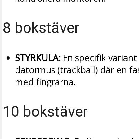
8 bokstäver
STYRKULA:
En specifik variant
datormus (trackball) där en fas
med fingrarna.
10 bokstäver