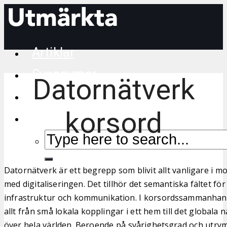
Artiklar
Synonymer
Datornätverk
Korsordstips
korsord
Datornätverk är ett begrepp som blivit allt vanligare i m
med digitaliseringen. Det tillhör det semantiska fältet fö
infrastruktur och kommunikation. I korsordssammanhang
allt från små lokala kopplingar i ett hem till det globala
över hela världen. Beroende på svårighetsgrad och utr