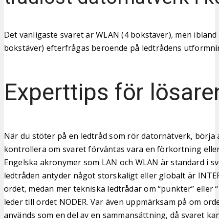
Det vanligaste svaret är WLAN (4 bokstäver), men ibland
bokstäver) efterfrågas beroende på ledtrådens utformni
Experttips för lösare
När du stöter på en ledtråd som rör datornätverk, börja a
kontrollera om svaret förväntas vara en förkortning eller 
Engelska akronymer som LAN och WLAN är standard i s
ledtråden antyder något storskaligt eller globalt är INT
ordet, medan mer tekniska ledtrådar om “punkter” eller “
leder till ordet NODER. Var även uppmärksam på om ord
används som en del av en sammansättning, då svaret kan