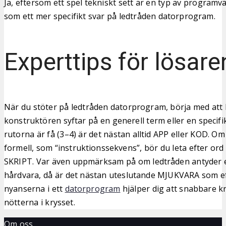
Ja, eftersom ett spel tekniskt sett är en typ av programv
som ett mer specifikt svar på ledtråden datorprogram.
Experttips för lösare
När du stöter på ledtråden datorprogram, börja med att
konstruktören syftar på en generell term eller en specif
rutorna är få (3–4) är det nästan alltid APP eller KOD. O
formell, som “instruktionssekvens”, bör du leta efter or
SKRIPT. Var även uppmärksam på om ledtråden antyder en
hårdvara, då är det nästan uteslutande MJUKVARA som eft
nyanserna i ett
datorprogram
hjälper dig att snabbare kn
nötterna i krysset.
Om oss