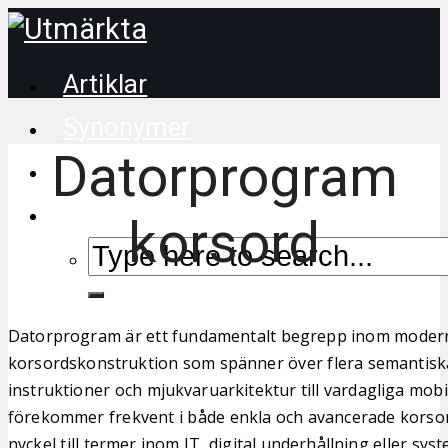
Artiklar
Synonymer
Datorprogram
Korsordstips
korsord
Datorprogram är ett fundamentalt begrepp inom moder
korsordskonstruktion som spänner över flera semantiska 
instruktioner och mjukvaruarkitektur till vardagliga mobi
förekommer frekvent i både enkla och avancerade korso
nyckel till termer inom IT, digital underhållning eller sys