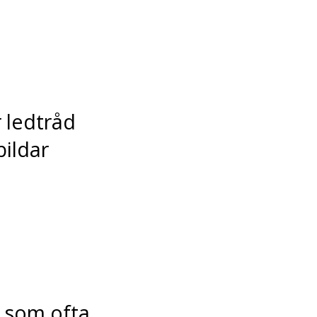
r ledtråd
bildar
 som ofta