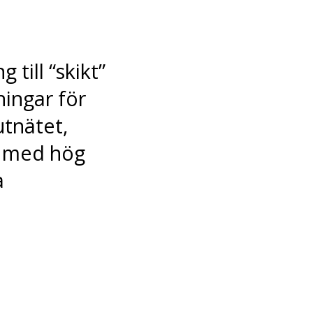
 till “skikt”
ningar för
utnätet,
d med hög
a