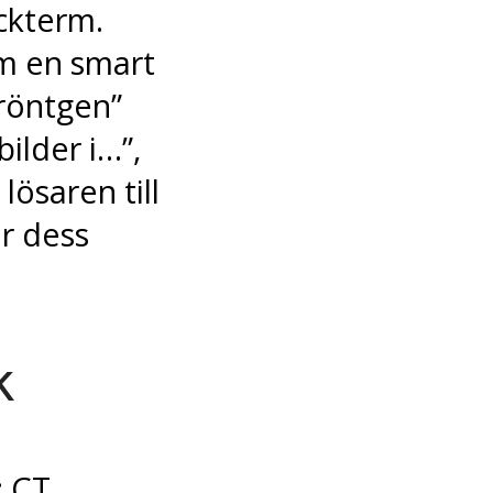
ackterm.
m en smart
 “röntgen”
ilder i…”,
lösaren till
r dess
k
: CT