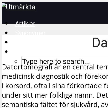
Artiklar
Synonymer
Da
Korsordstips
Datortomografi är en central te
medicinsk diagnostik och förekom
i korsord, ofta i sina förkortade 
under sitt mer folkliga namn. Det 
semantiska fältet för sjukvård, 