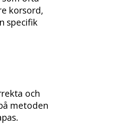
e korsord,
n specifik
rekta och
 på metoden
apas.