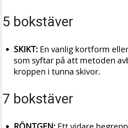
5 bokstäver
SKIKT:
En vanlig kortform elle
som syftar på att metoden av
kroppen i tunna skivor.
7 bokstäver
RÖNTGEN:
Ett vidare begrepp