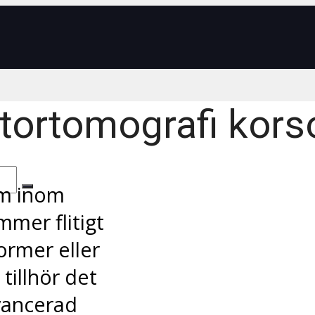
tortomografi kors
rm inom
mer flitigt
former eller
tillhör det
avancerad