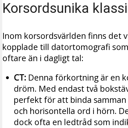
Korsordsunika klassi
Inom korsordsvärlden finns det v
kopplade till datortomografi so
oftare än i dagligt tal:
CT:
Denna förkortning är en k
dröm. Med endast två bokstäv
perfekt för att binda samman 
och horisontella ord i hörn. D
dock ofta en ledtråd som indi