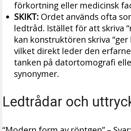
förkortning eller medicinsk f
SKIKT:
Ordet används ofta so
ledtråd. Istället för att skriva
kan konstruktören skriva “ger b
vilket direkt leder den erfarne 
tanken på datortomografi elle
synonymer.
Ledtrådar och uttryc
“Modern form av röntgen” – Svar