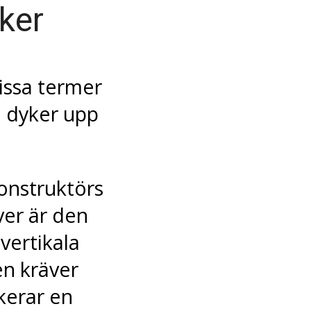
ker
issa termer
m dyker upp
onstruktörs
er är den
vertikala
en kräver
kerar en