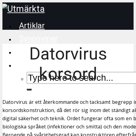
Artiklar
Synonymer
Datorvirus
Korsordstips
korsord
Datorvirus är ett återkommande och tacksamt begrepp 
korsordskonstruktion, då det rör sig inom det ständigt akt
digital säkerhet och teknik. Ordet fungerar ofta som en 
biologiska språket (infektioner och smitta) och den mode
Beroende på svårighetsgrad kan konstruktören efterfråga