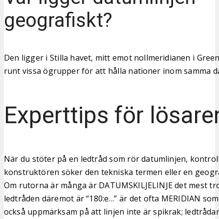
geografiskt?
Den ligger i Stilla havet, mitt emot nollmeridianen i Gree
runt vissa ögrupper för att hålla nationer inom samma d
Experttips för lösare
När du stöter på en ledtråd som rör datumlinjen, kontrol
konstruktören söker den tekniska termen eller en geogra
Om rutorna är många är DATUMSKILJELINJE det mest tro
ledtråden däremot är “180:e…” är det ofta MERIDIAN som 
också uppmärksam på att linjen inte är spikrak; ledtråd