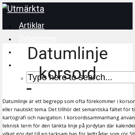
Artiklar
Synonymer
Datumlinje
Korsordstips
korsord
Datumlinje är ett begrepp som ofta förekommer i korso
eller nautiskt tema. Det tillhör det semantiska fältet för 
kartografi och navigation. I korsordssammanhang använ
teknisk term för den tänkta linje på jordytan där kalend
vilket gör det till en tacksam bas för ledtrådar som rör St