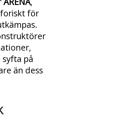
r
ARENA
,
oriskt för
 utkämpas.
nstruktörer
ationer,
 syfta på
are än dess
k