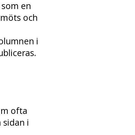
n som en
r möts och
kolumnen i
ubliceras.
om ofta
 sidan i