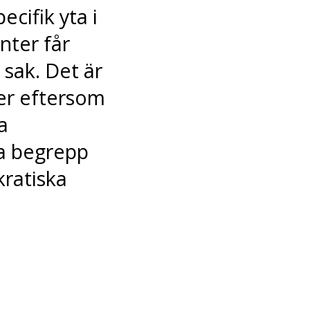
ecifik yta i
nter får
sak. Det är
rer eftersom
a
ta begrepp
kratiska