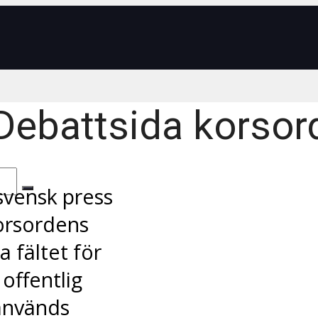
Debattsida korsor
svensk press
orsordens
a fältet för
 offentlig
används