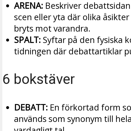
ARENA:
Beskriver debattsida
scen eller yta där olika åsikte
bryts mot varandra.
SPALT:
Syftar på den fysiska 
tidningen där debattartiklar p
6 bokstäver
DEBATT:
En förkortad form s
används som synonym till hela
vardagligt tal.