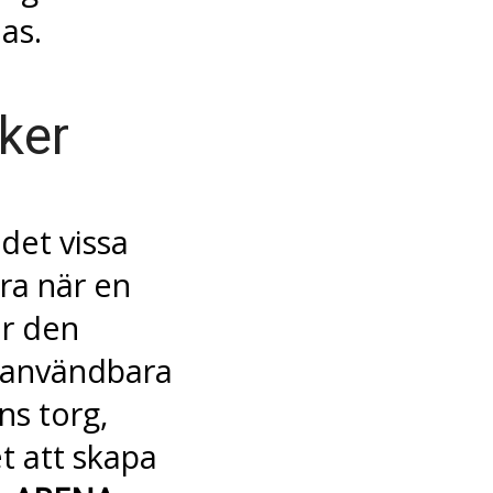
as.
ker
det vissa
ra när en
r den
a användbara
ns torg,
t att skapa