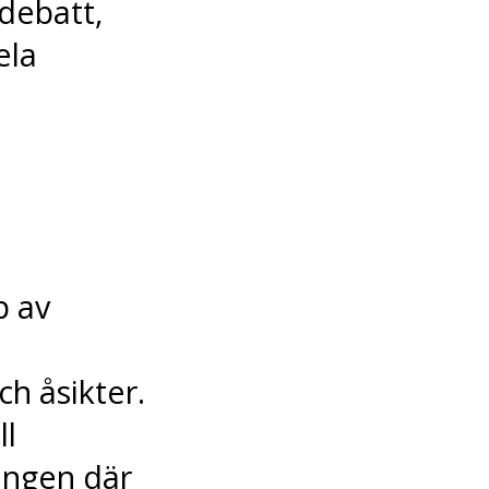
debatt,
ela
p av
h åsikter.
ll
ingen där