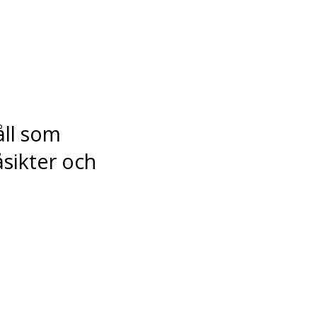
åll som
åsikter och