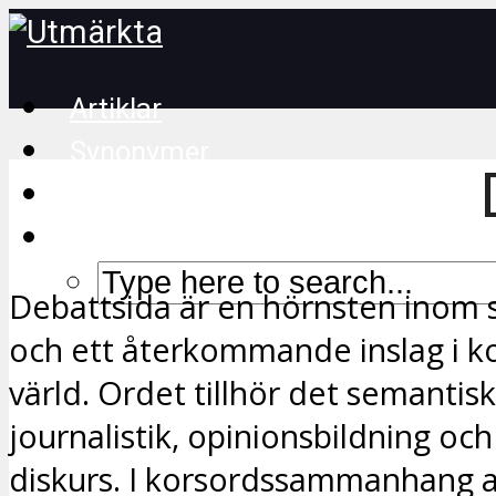
Artiklar
Synonymer
Korsordstips
Debattsida är en hörnsten inom 
och ett återkommande inslag i k
värld. Ordet tillhör det semantisk
journalistik, opinionsbildning och
diskurs. I korsordssammanhang 