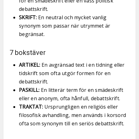
för en smädeskrift eller en vass politisk
debattskrift.
SKRIFT:
En neutral och mycket vanlig
synonym som passar när utrymmet är
begränsat.
7 bokstäver
ARTIKEL:
En avgränsad text i en tidning eller
tidskrift som ofta utgör formen för en
debattskrift.
PASKILL:
En litterär term för en smädeskrift
eller en anonym, ofta hånfull, debattskrift.
TRAKTAT:
Ursprungligen en religiös eller
filosofisk avhandling, men används i korsord
ofta som synonym till en seriös debattskrift.