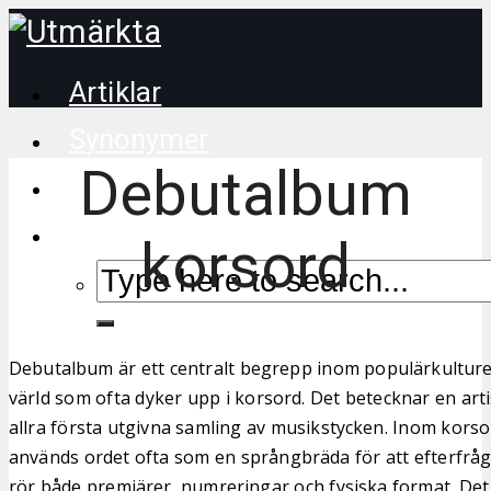
Artiklar
Synonymer
Debutalbum
Korsordstips
korsord
Debutalbum är ett centralt begrepp inom populärkultur
värld som ofta dyker upp i korsord. Det betecknar en arti
allra första utgivna samling av musikstycken. Inom kors
används ordet ofta som en språngbräda för att efterfr
rör både premiärer, numreringar och fysiska format. Det